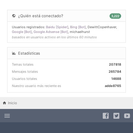
¿Quién está conectado?
3,222
Usuarios registrados:
Baidu [Spider]
,
Bing [Bot]
,
DewittCopenhaver
,
Google [Bot]
,
Google Adsense [Bot]
,
michaelhurst
basados en usuarios activos en los últimos 60 minutos
Estadísticas
Temas totales
207818
Mensajes totales
265784
Usuarios totales
14688
Nuestro usuario más reciente es
adde8765
Inicio