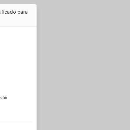
tificado para
sión