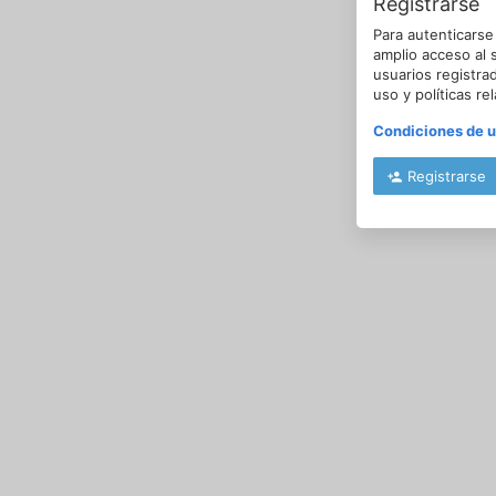
Registrarse
Para autenticarse
amplio acceso al 
usuarios registra
uso y políticas re
Condiciones de 
Registrarse