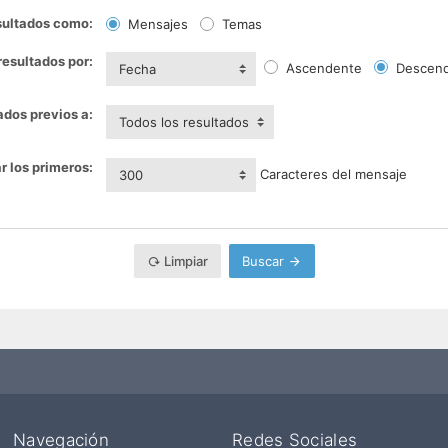
sultados como:
Mensajes
Temas
resultados por:
Ascendente
Descend
Fecha
ados previos a:
Todos los resultados
r los primeros:
Caracteres del mensaje
300
Limpiar
Buscar
Navegación
Redes Sociales