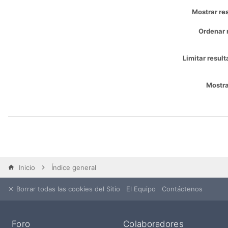
Mostrar re
Ordenar 
Limitar result
Mostra
Inicio
Índice general
Borrar todas las cookies del Sitio
El Equipo
Contáctenos
Foro
Colaboradores