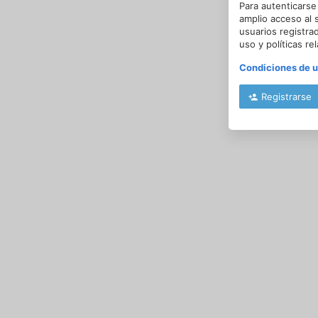
Para autenticarse
amplio acceso al 
usuarios registra
uso y políticas re
Condiciones de 
Registrarse