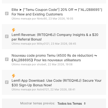
Elite ➤ ["Temu Coupon Code"] 20% Off ⥤ ⌈‶ALJ288695“⌋
For New and Existing Customers
Último mensaje por
Ninto90
,
23 Mar 2026, 16:05
Lemfi Revenue: (RITEQH6J) Company Insights & a $20
per Referral Bonus!
Último mensaje por
Milky0121
,
23 Mar 2026, 08:45
Nouveau code promo Temu (4500 ₨ de réduction) ⇋
⟪ALj288695⟫ Pour les nouveaux utilisateurs
Último mensaje por
shobell
,
22 Mar 2026, 19:08
Lemfi App Download: Use Code (RITEQH6J) Secure Your
$30 Sign-Up Bonus Now!
Último mensaje por
Astin0121
,
22 Mar 2026, 08:41
Mostrar temas previos:
Todos los Temas