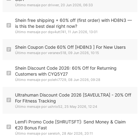
Último mensaje por
drivver
,
20 Jun 2026, 06:33
Shein free shipping + 60% off (first order) with HD8N3 —
is this the best deal right now?
Último mensaje por
dqx4utt741
,
11 Jun 2026, 13:01
Shein Coupon Code 60% Off [HD8N3 ] For New Users
Último mensaje por
veranex518
,
09 Jun 2026, 10:15
Shein Discount Code 2026: 60% Off for Returning
Customers with CYQ5Y27
Último mensaje por
polehi7729
,
08 Jun 2026, 09:28
Ultrahuman Discount Code 2026 [SAVEULTRA] - 20% Off
For Fitness Tracking
Último mensaje por
ushrio52
,
25 May 2026, 12:24
LemFi Promo Code [SHRUTSFT]: Send Money & Claim
€20 Bonus Fast
Último mensaje por
sereloh
,
28 Abr 2026, 20:11