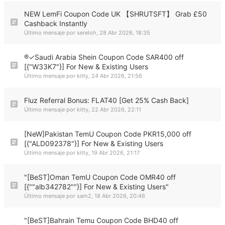
NEW LemFi Coupon Code UK 【SHRUTSFT】 Grab £50
Cashback Instantly
Último mensaje por
sereloh
,
28 Abr 2026, 18:35
®✓Saudi Arabia Shein Coupon Code SAR400 off
[{"W33K7"}] For New & Existing Users
Último mensaje por
kitty
,
24 Abr 2026, 21:56
Fluz Referral Bonus: FLAT40 [Get 25% Cash Back]
Último mensaje por
kitty
,
22 Abr 2026, 22:11
[NeW]Pakistan TemU Coupon Code PKR15,000 off
[{"ALD092378"}] For New & Existing Users
Último mensaje por
kitty
,
19 Abr 2026, 21:17
"[BeST]Oman TemU Coupon Code OMR40 off
[{""alb342782""}] For New & Existing Users"
Último mensaje por
sam2
,
18 Abr 2026, 20:46
"[BeST]Bahrain Temu Coupon Code BHD40 off