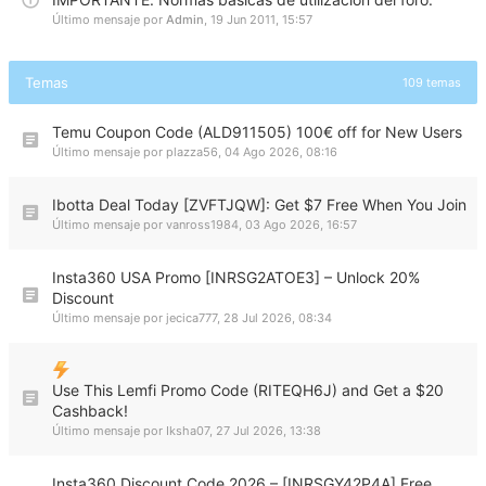
Último mensaje por
Admin
,
19 Jun 2011, 15:57
Temas
109 temas
Temu Coupon Code (ALD911505) 100€ off for New Users
Último mensaje por
plazza56
,
04 Ago 2026, 08:16
Ibotta Deal Today [ZVFTJQW]: Get $7 Free When You Join
Último mensaje por
vanross1984
,
03 Ago 2026, 16:57
Insta360 USA Promo [INRSG2ATOE3] – Unlock 20%
Discount
Último mensaje por
jecica777
,
28 Jul 2026, 08:34
Use This Lemfi Promo Code (RITEQH6J) and Get a $20
Cashback!
Último mensaje por
Iksha07
,
27 Jul 2026, 13:38
Insta360 Discount Code 2026 – [INRSGY42P4A] Free