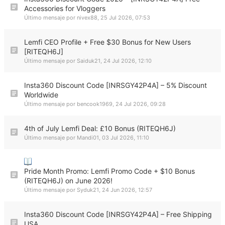
Accessories for Vloggers
Último mensaje por
nivex88
,
25 Jul 2026, 07:53
Lemfi CEO Profile + Free $30 Bonus for New Users
[RITEQH6J]
Último mensaje por
Saiduk21
,
24 Jul 2026, 12:10
Insta360 Discount Code [INRSGY42P4A] – 5% Discount
Worldwide
Último mensaje por
bencook1969
,
24 Jul 2026, 09:28
4th of July Lemfi Deal: £10 Bonus (RITEQH6J)
Último mensaje por
Mandi01
,
03 Jul 2026, 11:10
Pride Month Promo: Lemfi Promo Code + $10 Bonus
(RITEQH6J) on June 2026!
Último mensaje por
Syduk21
,
24 Jun 2026, 12:57
Insta360 Discount Code [INRSGY42P4A] – Free Shipping
USA