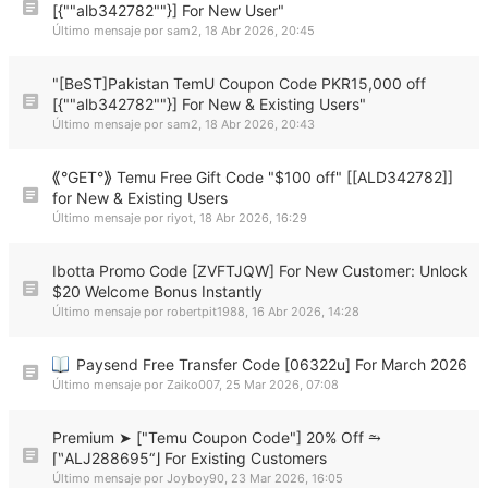
[{""alb342782""}] For New User"
Último mensaje por
sam2
,
18 Abr 2026, 20:45
"[BeST]Pakistan TemU Coupon Code PKR15,000 off
[{""alb342782""}] For New & Existing Users"
Último mensaje por
sam2
,
18 Abr 2026, 20:43
⟪°GET°⟫ Temu Free Gift Code "$100 off" [[ALD342782]]
for New & Existing Users
Último mensaje por
riyot
,
18 Abr 2026, 16:29
Ibotta Promo Code [ZVFTJQW] For New Customer: Unlock
$20 Welcome Bonus Instantly
Último mensaje por
robertpit1988
,
16 Abr 2026, 14:28
Paysend Free Transfer Code [06322u] For March 2026
Último mensaje por
Zaiko007
,
25 Mar 2026, 07:08
Premium ➤ ["Temu Coupon Code"] 20% Off ⥲
⌈‶ALJ288695“⌋ For Existing Customers
Último mensaje por
Joyboy90
,
23 Mar 2026, 16:05