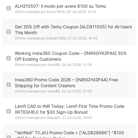
ALH210507: il modo per avere €100 su Temu
Último mensaje por
Enroz7654
,
29 Jul 2026, 12:14
Get 30% Off with Temu Coupon [ALD911505] for All Users
This Month
Último mensaje por
bebap7389
,
27 Jul 2026, 10:43
Working Insta360 Coupon Code – [INRSGY42P4A] 30%
Off Existing Customers
Último mensaje por
nivex99
,
26 Jul 2026, 07:34
Insta360 Promo Code 2026 – [INRSGY42P4A] Free
Shipping for Content Creators
Último mensaje por
nivex88
,
25 Jul 2026, 07:59
Lemfi CAD to INR Today: Lemfi First Time Promo Code
(RITEQH6J) for $30 Sign-Up Bonus!
Último mensaje por
Keyna01
,
21 Jul 2026, 14:04
"Verified" TℰℳU Promo Code » ["ALD829986"] ^$100