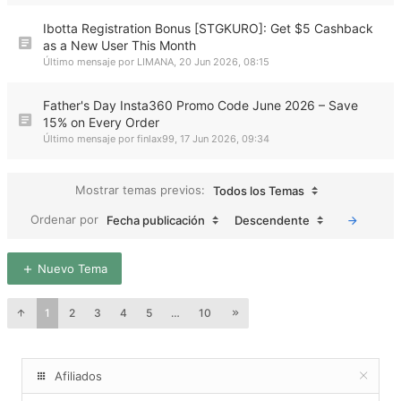
Ibotta Registration Bonus [STGKURO]: Get $5 Cashback
as a New User This Month
Último mensaje por
LIMANA
,
20 Jun 2026, 08:15
Father's Day Insta360 Promo Code June 2026 – Save
15% on Every Order
Último mensaje por
finlax99
,
17 Jun 2026, 09:34
Mostrar temas previos:
Todos los Temas
Ordenar por
Fecha publicación
Descendente
Nuevo Tema
1
2
3
4
5
…
10
Afiliados