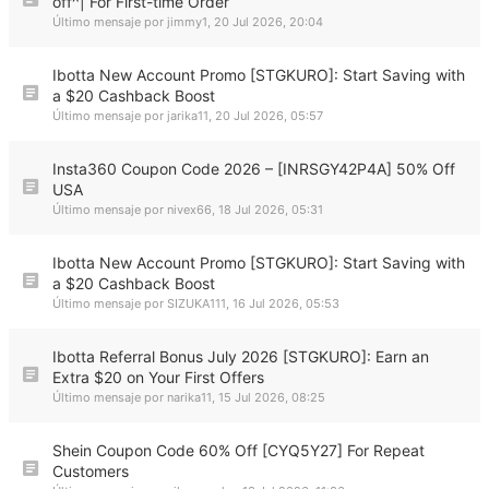
off^| For First-time Order
Último mensaje por
jimmy1
,
20 Jul 2026, 20:04
Ibotta New Account Promo [STGKURO]: Start Saving with
a $20 Cashback Boost
Último mensaje por
jarika11
,
20 Jul 2026, 05:57
Insta360 Coupon Code 2026 – [INRSGY42P4A] 50% Off
USA
Último mensaje por
nivex66
,
18 Jul 2026, 05:31
Ibotta New Account Promo [STGKURO]: Start Saving with
a $20 Cashback Boost
Último mensaje por
SIZUKA111
,
16 Jul 2026, 05:53
Ibotta Referral Bonus July 2026 [STGKURO]: Earn an
Extra $20 on Your First Offers
Último mensaje por
narika11
,
15 Jul 2026, 08:25
Shein Coupon Code 60% Off [CYQ5Y27] For Repeat
Customers