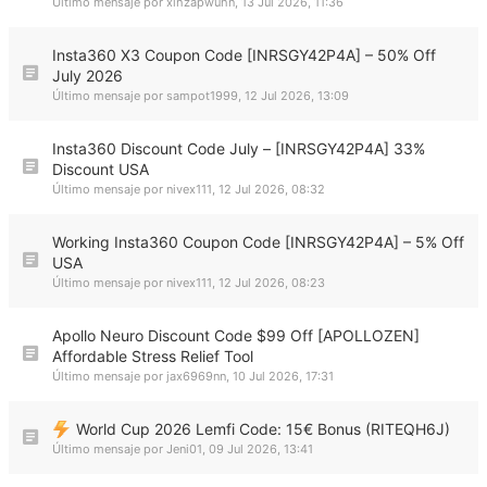
Último mensaje por
xihzapwuhn
,
13 Jul 2026, 11:36
Insta360 X3 Coupon Code [INRSGY42P4A] – 50% Off
July 2026
Último mensaje por
sampot1999
,
12 Jul 2026, 13:09
Insta360 Discount Code July – [INRSGY42P4A] 33%
Discount USA
Último mensaje por
nivex111
,
12 Jul 2026, 08:32
Working Insta360 Coupon Code [INRSGY42P4A] – 5% Off
USA
Último mensaje por
nivex111
,
12 Jul 2026, 08:23
Apollo Neuro Discount Code $99 Off [APOLLOZEN]
Affordable Stress Relief Tool
Último mensaje por
jax6969nn
,
10 Jul 2026, 17:31
World Cup 2026 Lemfi Code: 15€ Bonus (RITEQH6J)
Último mensaje por
Jeni01
,
09 Jul 2026, 13:41