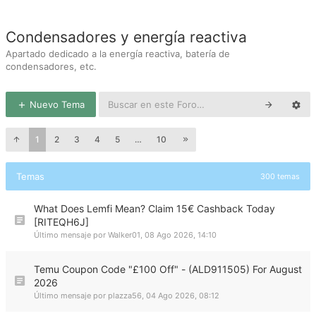
Condensadores y energía reactiva
Apartado dedicado a la energía reactiva, batería de
condensadores, etc.
Nuevo Tema
1
2
3
4
5
…
10
Temas
300 temas
What Does Lemfi Mean? Claim 15€ Cashback Today
[RITEQH6J]
Último mensaje por
Walker01
,
08 Ago 2026, 14:10
Temu Coupon Code "£100 Off" - (ALD911505) For August
2026
Último mensaje por
plazza56
,
04 Ago 2026, 08:12