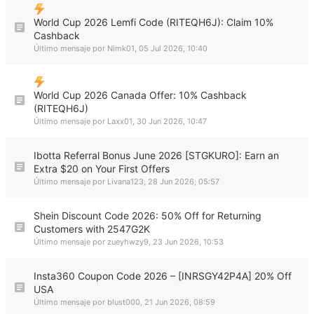
World Cup 2026 Lemfi Code (RITEQH6J): Claim 10%
Cashback
Último mensaje por
Nimk01
,
05 Jul 2026, 10:40
World Cup 2026 Canada Offer: 10% Cashback
(RITEQH6J)
Último mensaje por
Laxx01
,
30 Jun 2026, 10:47
Ibotta Referral Bonus June 2026 [STGKURO]: Earn an
Extra $20 on Your First Offers
Último mensaje por
Livana123
,
28 Jun 2026, 05:57
Shein Discount Code 2026: 50% Off for Returning
Customers with 2547G2K
Último mensaje por
zueyhwzy9
,
23 Jun 2026, 10:53
Insta360 Coupon Code 2026 – [INRSGY42P4A] 20% Off
USA
Último mensaje por
blust000
,
21 Jun 2026, 08:59