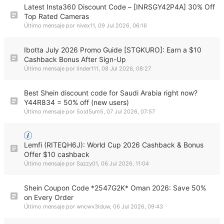
Latest Insta360 Discount Code – [INRSGY42P4A] 30% Off
Top Rated Cameras
Último mensaje por
nivex11
,
09 Jul 2026, 06:16
Ibotta July 2026 Promo Guide [STGKURO]: Earn a $10
Cashback Bonus After Sign-Up
Último mensaje por
linder111
,
08 Jul 2026, 08:27
Best Shein discount code for Saudi Arabia right now?
Y44R834 = 50% off (new users)
Último mensaje por
5oid5um5
,
07 Jul 2026, 07:57
Lemfi (RITEQH6J): World Cup 2026 Cashback & Bonus
Offer $10 cashback
Último mensaje por
Sazzy01
,
06 Jul 2026, 11:04
Shein Coupon Code *2547G2K* Oman 2026: Save 50%
on Every Order
Último mensaje por
wncwv3lduw
,
06 Jul 2026, 09:43