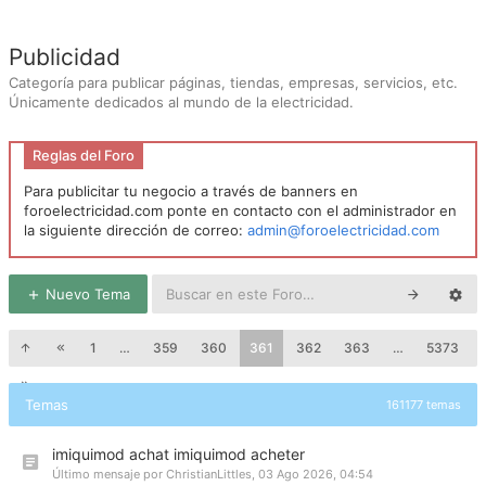
Publicidad
Categoría para publicar páginas, tiendas, empresas, servicios, etc.
Únicamente dedicados al mundo de la electricidad.
Reglas del Foro
Para publicitar tu negocio a través de banners en
foroelectricidad.com ponte en contacto con el administrador en
la siguiente dirección de correo:
admin@foroelectricidad.com
Nuevo Tema
1
…
359
360
361
362
363
…
5373
Temas
161177 temas
imiquimod achat imiquimod acheter
Último mensaje por
ChristianLittles
,
03 Ago 2026, 04:54