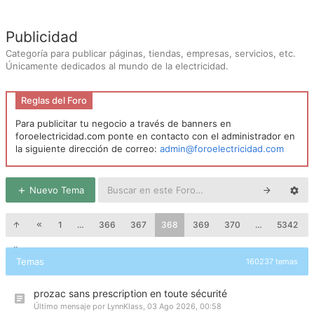
Publicidad
Categoría para publicar páginas, tiendas, empresas, servicios, etc.
Únicamente dedicados al mundo de la electricidad.
Reglas del Foro
Para publicitar tu negocio a través de banners en
foroelectricidad.com ponte en contacto con el administrador en
la siguiente dirección de correo:
admin@foroelectricidad.com
Nuevo Tema
1
…
366
367
368
369
370
…
5342
Temas
160237 temas
prozac sans prescription en toute sécurité
Último mensaje por
LynnKlass
,
03 Ago 2026, 00:58