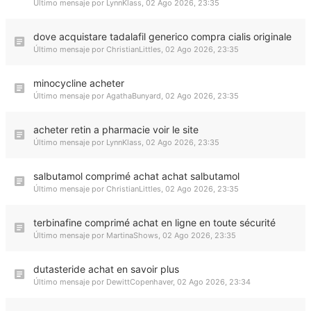
Último mensaje por
LynnKlass
,
02 Ago 2026, 23:35
dove acquistare tadalafil generico compra cialis originale
Último mensaje por
ChristianLittles
,
02 Ago 2026, 23:35
minocycline acheter
Último mensaje por
AgathaBunyard
,
02 Ago 2026, 23:35
acheter retin a pharmacie voir le site
Último mensaje por
LynnKlass
,
02 Ago 2026, 23:35
salbutamol comprimé achat achat salbutamol
Último mensaje por
ChristianLittles
,
02 Ago 2026, 23:35
terbinafine comprimé achat en ligne en toute sécurité
Último mensaje por
MartinaShows
,
02 Ago 2026, 23:35
dutasteride achat en savoir plus
Último mensaje por
DewittCopenhaver
,
02 Ago 2026, 23:34