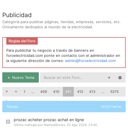
Publicidad
Categoría para publicar páginas, tiendas, empresas, servicios, etc.
Únicamente dedicados al mundo de la electricidad.
Reglas del Foro
Para publicitar tu negocio a través de banners en
foroelectricidad.com ponte en contacto con el administrador en
la siguiente dirección de correo:
admin@foroelectricidad.com
Nuevo Tema
1
…
409
410
411
412
413
…
5375
Temas
161221 temas
prozac acheter prozac achat en ligne
Último mensaje por
MartinaShows
,
02 Ago 2026, 23:40