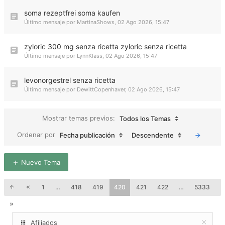
soma rezeptfrei soma kaufen
Último mensaje por
MartinaShows
,
02 Ago 2026, 15:47
zyloric 300 mg senza ricetta zyloric senza ricetta
Último mensaje por
LynnKlass
,
02 Ago 2026, 15:47
levonorgestrel senza ricetta
Último mensaje por
DewittCopenhaver
,
02 Ago 2026, 15:47
Mostrar temas previos:
Todos los Temas
Ordenar por
Fecha publicación
Descendente
Nuevo Tema
1
…
418
419
420
421
422
…
5333
Afiliados