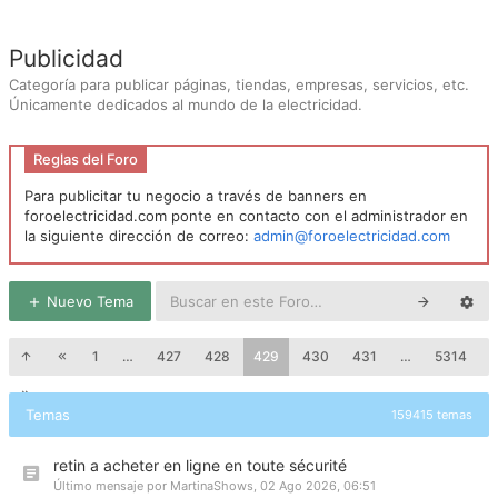
Publicidad
Categoría para publicar páginas, tiendas, empresas, servicios, etc.
Únicamente dedicados al mundo de la electricidad.
Reglas del Foro
Para publicitar tu negocio a través de banners en
foroelectricidad.com ponte en contacto con el administrador en
la siguiente dirección de correo:
admin@foroelectricidad.com
Nuevo Tema
1
…
427
428
429
430
431
…
5314
Temas
159415 temas
retin a acheter en ligne en toute sécurité
Último mensaje por
MartinaShows
,
02 Ago 2026, 06:51