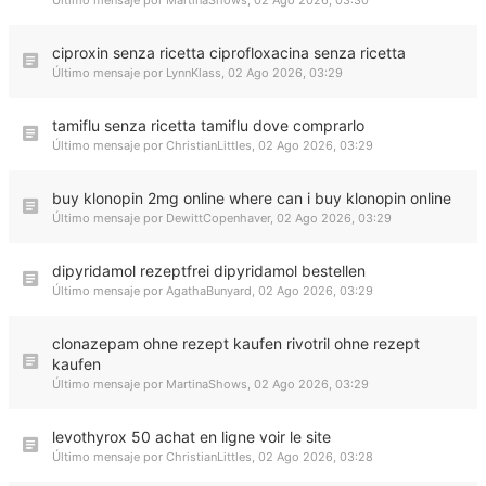
Último mensaje por
MartinaShows
,
02 Ago 2026, 03:30
ciproxin senza ricetta ciprofloxacina senza ricetta
Último mensaje por
LynnKlass
,
02 Ago 2026, 03:29
tamiflu senza ricetta tamiflu dove comprarlo
Último mensaje por
ChristianLittles
,
02 Ago 2026, 03:29
buy klonopin 2mg online where can i buy klonopin online
Último mensaje por
DewittCopenhaver
,
02 Ago 2026, 03:29
dipyridamol rezeptfrei dipyridamol bestellen
Último mensaje por
AgathaBunyard
,
02 Ago 2026, 03:29
clonazepam ohne rezept kaufen rivotril ohne rezept
kaufen
Último mensaje por
MartinaShows
,
02 Ago 2026, 03:29
levothyrox 50 achat en ligne voir le site
Último mensaje por
ChristianLittles
,
02 Ago 2026, 03:28