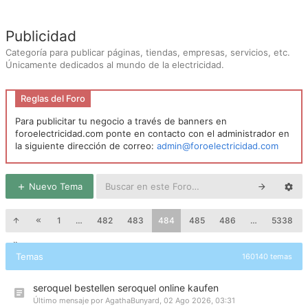
Publicidad
Categoría para publicar páginas, tiendas, empresas, servicios, etc.
Únicamente dedicados al mundo de la electricidad.
Reglas del Foro
Para publicitar tu negocio a través de banners en
foroelectricidad.com ponte en contacto con el administrador en
la siguiente dirección de correo:
admin@foroelectricidad.com
Nuevo Tema
1
…
482
483
484
485
486
…
5338
Temas
160140 temas
seroquel bestellen seroquel online kaufen
Último mensaje por
AgathaBunyard
,
02 Ago 2026, 03:31