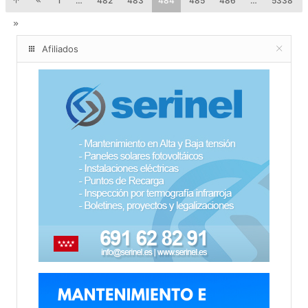
1
…
482
483
484
485
486
…
5338
Afiliados