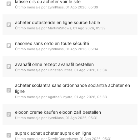
latisse cils ou acheter voir le site
Último mensaje por
LynnKlass
,
01 Ago 2026, 05:39
acheter dutasteride en ligne source fiable
Último mensaje por
MartinaShows
,
01 Ago 2026, 05:39
nasonex sans ordo en toute sécurité
Último mensaje por
LynnKlass
,
01 Ago 2026, 05:34
avanafil ohne rezept avanafil bestellen
Último mensaje por
ChristianLittles
,
01 Ago 2026, 05:34
acheter soolantra sans ordonnance soolantra acheter en
ligne
Último mensaje por
AgathaBunyard
,
01 Ago 2026, 05:33
elocon creme kaufen elocon zalf bestellen
Último mensaje por
LynnKlass
,
01 Ago 2026, 05:31
suprax achat acheter suprax en ligne
Último mensaje por
DewittCopenhaver
,
01 Ago 2026, 05:31