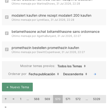
Último mensaje por
MartinaShows
,
31 Jul 2026, 22:28
modalert kaufen ohne rezept modalert 200 kaufen
Último mensaje por
LynnKlass
,
31 Jul 2026, 22:28
betamethasone achat bétaméthasone sans ordonnance
Último mensaje por
AgathaBunyard
,
31 Jul 2026, 22:27
promethazin bestellen promethazin kaufen
Último mensaje por
DewittCopenhaver
,
31 Jul 2026, 22:27
Mostrar temas previos:
Todos los Temas
Ordenar por
Fecha publicación
Descendente
Nuevo Tema
1
…
568
569
570
571
572
…
5329