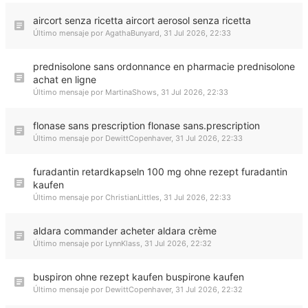
aircort senza ricetta aircort aerosol senza ricetta
Último mensaje por
AgathaBunyard
,
31 Jul 2026, 22:33
prednisolone sans ordonnance en pharmacie prednisolone
achat en ligne
Último mensaje por
MartinaShows
,
31 Jul 2026, 22:33
flonase sans prescription flonase sans.prescription
Último mensaje por
DewittCopenhaver
,
31 Jul 2026, 22:33
furadantin retardkapseln 100 mg ohne rezept furadantin
kaufen
Último mensaje por
ChristianLittles
,
31 Jul 2026, 22:33
aldara commander acheter aldara crème
Último mensaje por
LynnKlass
,
31 Jul 2026, 22:32
buspiron ohne rezept kaufen buspirone kaufen
Último mensaje por
DewittCopenhaver
,
31 Jul 2026, 22:32