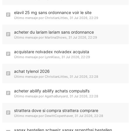
elavil 25 mg sans ordonnance voir le site
Último mensaje por
ChristianLittles
,
31 Jul 2026, 22:29
acheter du lariam lariam sans ordonnance
Último mensaje por
MartinaShows
,
31 Jul 2026, 22:29
acquistare nolvadex nolvadex acquista
Último mensaje por
LynnKlass
,
31 Jul 2026, 22:29
achat tylenol 2026
Último mensaje por
ChristianLittles
,
31 Jul 2026, 22:28
acheter abilify abilify achats compulsifs
Último mensaje por
AgathaBunyard
,
31 Jul 2026, 22:28
strattera dove si compra strattera comprare
Último mensaje por
DewittCopenhaver
,
31 Jul 2026, 22:28
xanax bestellen schweiz xanax rezeptfrei bestellen