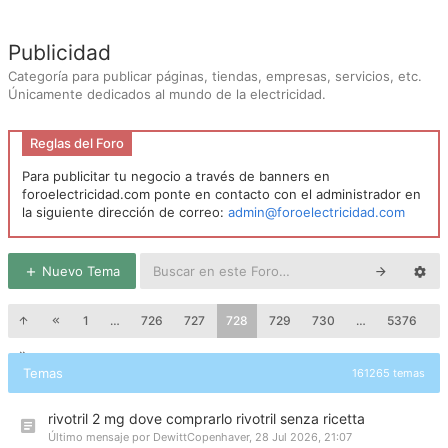
Publicidad
Categoría para publicar páginas, tiendas, empresas, servicios, etc.
Únicamente dedicados al mundo de la electricidad.
Reglas del Foro
Para publicitar tu negocio a través de banners en
foroelectricidad.com ponte en contacto con el administrador en
la siguiente dirección de correo:
admin@foroelectricidad.com
Nuevo Tema
1
…
726
727
728
729
730
…
5376
Temas
161265 temas
rivotril 2 mg dove comprarlo rivotril senza ricetta
Último mensaje por
DewittCopenhaver
,
28 Jul 2026, 21:07