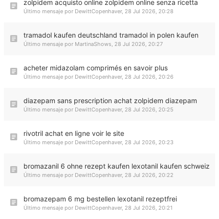
zolpidem acquisto online zolpidem online senza ricetta
Último mensaje por
DewittCopenhaver
,
28 Jul 2026, 20:28
tramadol kaufen deutschland tramadol in polen kaufen
Último mensaje por
MartinaShows
,
28 Jul 2026, 20:27
acheter midazolam comprimés en savoir plus
Último mensaje por
DewittCopenhaver
,
28 Jul 2026, 20:26
diazepam sans prescription achat zolpidem diazepam
Último mensaje por
DewittCopenhaver
,
28 Jul 2026, 20:25
rivotril achat en ligne voir le site
Último mensaje por
DewittCopenhaver
,
28 Jul 2026, 20:23
bromazanil 6 ohne rezept kaufen lexotanil kaufen schweiz
Último mensaje por
DewittCopenhaver
,
28 Jul 2026, 20:22
bromazepam 6 mg bestellen lexotanil rezeptfrei
Último mensaje por
DewittCopenhaver
,
28 Jul 2026, 20:21