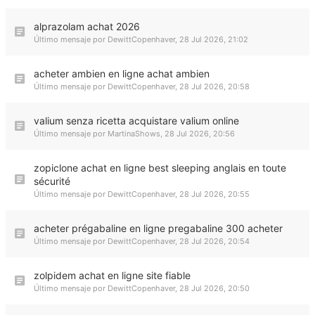
alprazolam achat 2026
Último mensaje por
DewittCopenhaver
,
28 Jul 2026, 21:02
acheter ambien en ligne achat ambien
Último mensaje por
DewittCopenhaver
,
28 Jul 2026, 20:58
valium senza ricetta acquistare valium online
Último mensaje por
MartinaShows
,
28 Jul 2026, 20:56
zopiclone achat en ligne best sleeping anglais en toute
sécurité
Último mensaje por
DewittCopenhaver
,
28 Jul 2026, 20:55
acheter prégabaline en ligne pregabaline 300 acheter
Último mensaje por
DewittCopenhaver
,
28 Jul 2026, 20:54
zolpidem achat en ligne site fiable
Último mensaje por
DewittCopenhaver
,
28 Jul 2026, 20:50