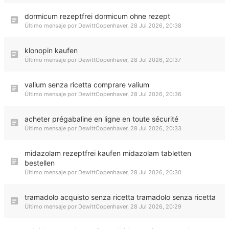
dormicum rezeptfrei dormicum ohne rezept
Último mensaje por
DewittCopenhaver
,
28 Jul 2026, 20:38
klonopin kaufen
Último mensaje por
DewittCopenhaver
,
28 Jul 2026, 20:37
valium senza ricetta comprare valium
Último mensaje por
DewittCopenhaver
,
28 Jul 2026, 20:36
acheter prégabaline en ligne en toute sécurité
Último mensaje por
DewittCopenhaver
,
28 Jul 2026, 20:33
midazolam rezeptfrei kaufen midazolam tabletten
bestellen
Último mensaje por
DewittCopenhaver
,
28 Jul 2026, 20:30
tramadolo acquisto senza ricetta tramadolo senza ricetta
Último mensaje por
DewittCopenhaver
,
28 Jul 2026, 20:29