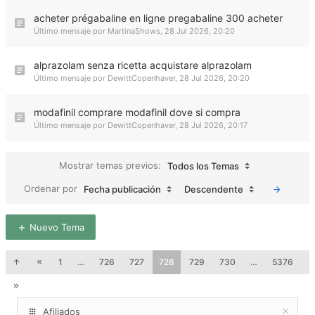
acheter prégabaline en ligne pregabaline 300 acheter
Último mensaje por
MartinaShows
,
28 Jul 2026, 20:20
alprazolam senza ricetta acquistare alprazolam
Último mensaje por
DewittCopenhaver
,
28 Jul 2026, 20:20
modafinil comprare modafinil dove si compra
Último mensaje por
DewittCopenhaver
,
28 Jul 2026, 20:17
Mostrar temas previos:
Todos los Temas
Ordenar por
Fecha publicación
Descendente
Nuevo Tema
1
…
726
727
728
729
730
…
5376
Afiliados