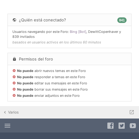
¿Quién está conectado?
841
Usuarios navegando por este Foro:
Bing [Bot]
,
DewittCopenhaver
y
839 invitados
basados en usuarios activos en los últimos 60 minutos
Permisos del foro
No puede
abrir nuevos temas en este Foro
No puede
responder a temas en este Foro
No puede
editar sus mensajes en este Foro
No puede
borrar sus mensajes en este Foro
No puede
enviar adjuntos en este Foro
Varios