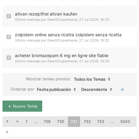
ativan rezeptfrei ativan kaufen
Último mensaje por
DewittCopenhaver
,
27 Jul 2026, 16:33
zolpidem online senza ricetta zolpidem senza ricetta
Último mensaje por
DewittCopenhaver
,
27 Jul 2026, 16:32
acheter bromazepam 6 mg en ligne site fiable
Último mensaje por
DewittCopenhaver
,
27 Jul 2026, 16:29
Mostrar temas previos:
Todos los Temas
Ordenar por
Fecha publicación
Descendente
Nuevo Tema
1
…
729
730
731
732
733
…
5343