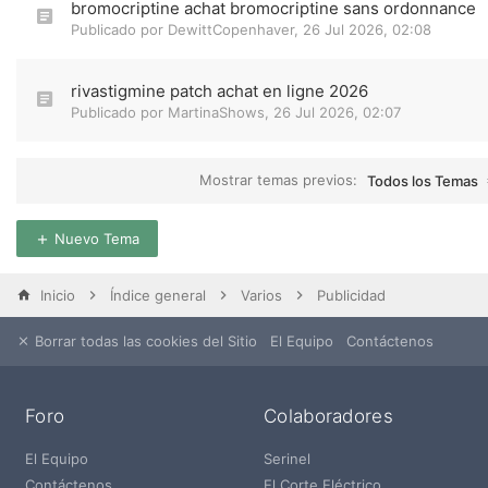
bromocriptine achat bromocriptine sans ordonnance
Publicado por
DewittCopenhaver
,
26 Jul 2026, 02:08
rivastigmine patch achat en ligne 2026
Publicado por
MartinaShows
,
26 Jul 2026, 02:07
Mostrar temas previos:
Todos los Temas
Nuevo Tema
Inicio
Índice general
Varios
Publicidad
Borrar todas las cookies del Sitio
El Equipo
Contáctenos
Foro
Colaboradores
El Equipo
Serinel
Contáctenos
El Corte Eléctrico