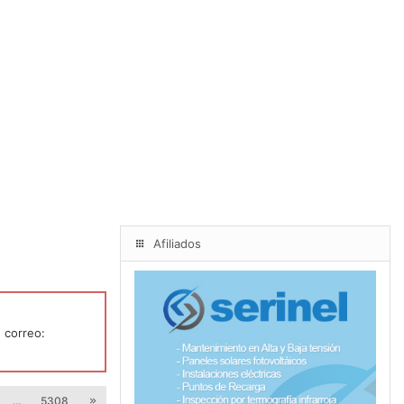
Afiliados
 correo:
…
5308