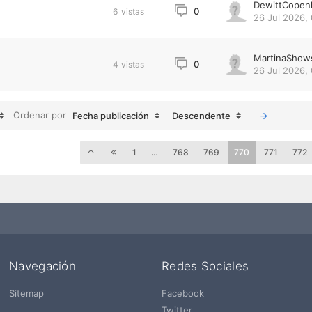
DewittCopen
0
6
vistas
26 Jul 2026,
MartinaShow
0
4
vistas
26 Jul 2026, 
Ordenar por
Fecha publicación
Descendente
1
…
768
769
770
771
772
Navegación
Redes Sociales
Sitemap
Facebook
Twitter