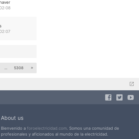
haver
 02:08
s
02:07
…
5308
About us
Bienvenido a
foroelectricidad.com
. Somos una comunidad de
profesionales y aficionados al mundo de la electricidad.