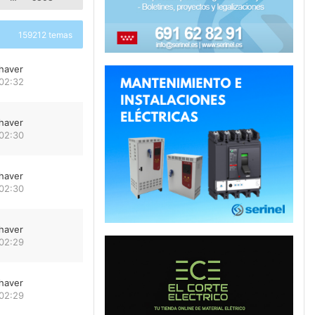
159212 temas
haver
 02:32
haver
 02:30
haver
 02:30
haver
 02:29
haver
 02:29