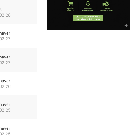
s
 02:28
haver
02:27
haver
02:27
haver
 02:26
haver
 02:25
haver
 02:25