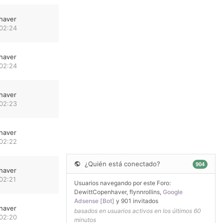
haver
 02:24
haver
 02:24
haver
 02:23
haver
 02:22
¿Quién está conectado?
904
haver
02:21
Usuarios navegando por este Foro:
DewittCopenhaver
,
flynnrollins
,
Google
Adsense [Bot]
y 901 invitados
haver
basados en usuarios activos en los últimos 60
 02:20
minutos