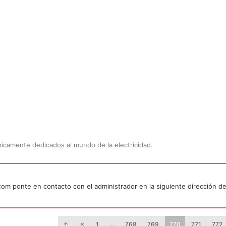
Únicamente dedicados al mundo de la electricidad.
.com ponte en contacto con el administrador en la siguiente dirección de
1
…
768
769
770
771
772