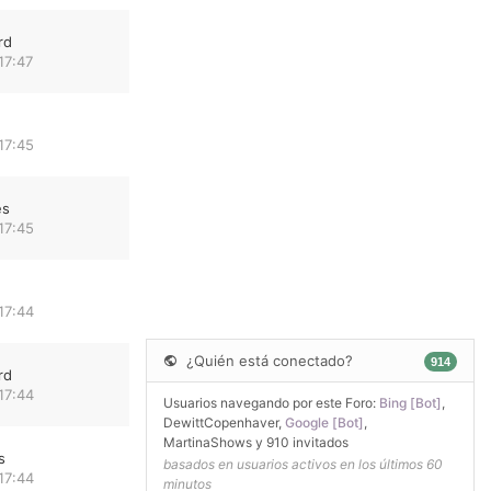
rd
17:47
17:45
es
17:45
17:44
¿Quién está conectado?
914
rd
17:44
Usuarios navegando por este Foro:
Bing [Bot]
,
DewittCopenhaver
,
Google [Bot]
,
MartinaShows
y 910 invitados
s
basados en usuarios activos en los últimos 60
17:44
minutos