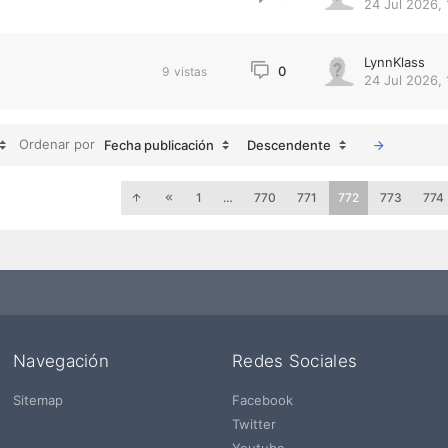
24 Jul 2026, 
LynnKlass
0
9
vistas
24 Jul 2026, 
Ordenar por
Fecha publicación
Descendente
1
…
770
771
772
773
774
Navegación
Redes Sociales
Sitemap
Facebook
Twitter