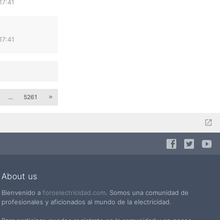
17:41
17:41
…
5261
About us
Bienvenido a
foroelectricidad.com
. Somos una comunidad de
profesionales y aficionados al mundo de la electricidad.