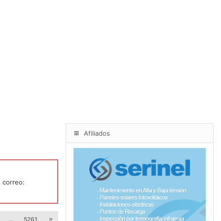
Afiliados
 correo:
…
5261