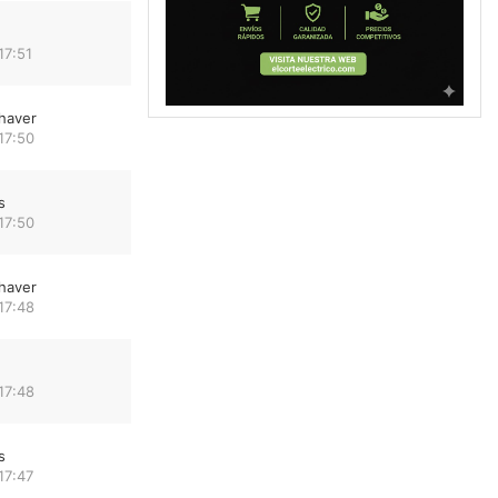
17:51
haver
17:50
s
17:50
haver
17:48
17:48
s
17:47