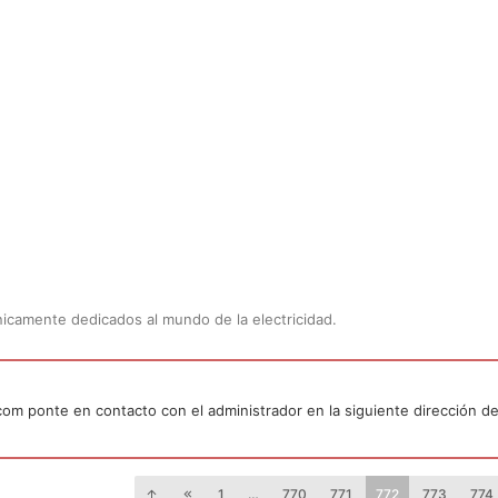
Únicamente dedicados al mundo de la electricidad.
.com ponte en contacto con el administrador en la siguiente dirección de
1
…
770
771
772
773
774