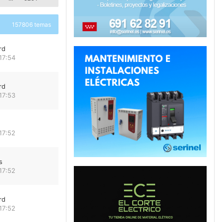
157806 temas
rd
17:54
rd
17:53
17:52
s
17:52
rd
17:52