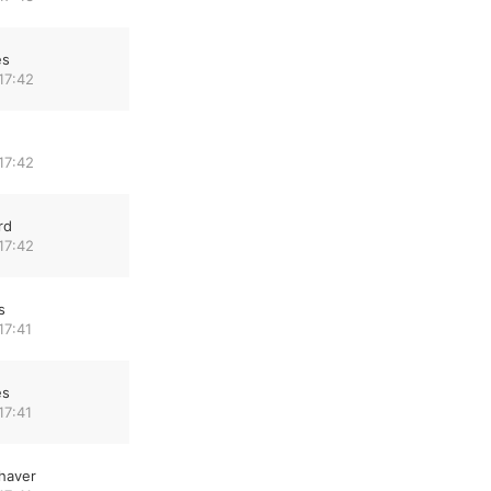
es
17:42
17:42
rd
17:42
s
17:41
es
17:41
haver