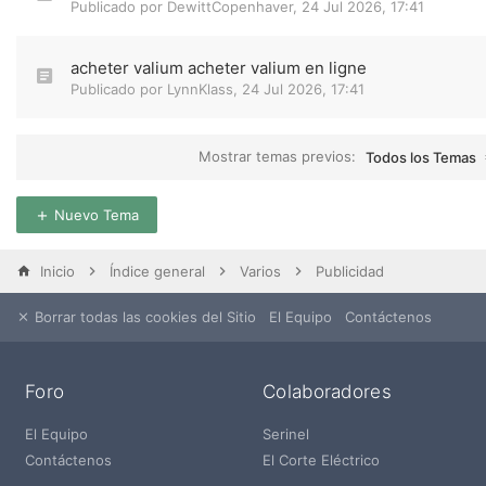
Publicado por
DewittCopenhaver
,
24 Jul 2026, 17:41
acheter valium acheter valium en ligne
Publicado por
LynnKlass
,
24 Jul 2026, 17:41
Mostrar temas previos:
Todos los Temas
Nuevo Tema
Inicio
Índice general
Varios
Publicidad
Borrar todas las cookies del Sitio
El Equipo
Contáctenos
Foro
Colaboradores
El Equipo
Serinel
Contáctenos
El Corte Eléctrico