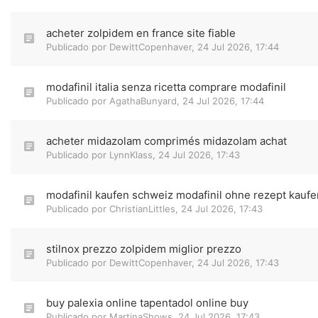
acheter zolpidem en france site fiable
Publicado por
DewittCopenhaver
,
24 Jul 2026, 17:44
modafinil italia senza ricetta comprare modafinil
Publicado por
AgathaBunyard
,
24 Jul 2026, 17:44
acheter midazolam comprimés midazolam achat
Publicado por
LynnKlass
,
24 Jul 2026, 17:43
modafinil kaufen schweiz modafinil ohne rezept kaufe
Publicado por
ChristianLittles
,
24 Jul 2026, 17:43
stilnox prezzo zolpidem miglior prezzo
Publicado por
DewittCopenhaver
,
24 Jul 2026, 17:43
buy palexia online tapentadol online buy
Publicado por
MartinaShows
,
24 Jul 2026, 17:43