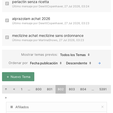
periactin senza ricetta
Último mensaje por
DewittCopenhaver
,
27 Jul 2026, 03:24
alprazolam achat 2026
Último mensaje por
DewittCopenhaver
,
27 Jul 2026, 03:23
meclizine achat meclizine sans ordonnance
Último mensaje por
MartinaShows
,
27 Jul 2026, 03:23
Mostrar temas previos:
Todos los Temas
Ordenar por
Fecha publicación
Descendente
Nuevo Tema
1
…
800
801
802
803
804
…
5391
Afiliados