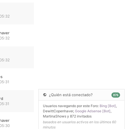
 05:32
haver
 05:32
 05:32
es
05:31
¿Quién está conectado?
876
rd
05:31
Usuarios navegando por este Foro:
Bing [Bot]
,
DewittCopenhaver
,
Google Adsense [Bot]
,
MartinaShows
y 872 invitados
haver
basados en usuarios activos en los últimos 60
 05:30
minutos