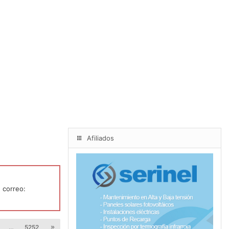
Afiliados
 correo:
…
5252