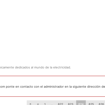
Únicamente dedicados al mundo de la electricidad.
.com ponte en contacto con el administrador en la siguiente dirección de
1
…
822
823
824
825
826