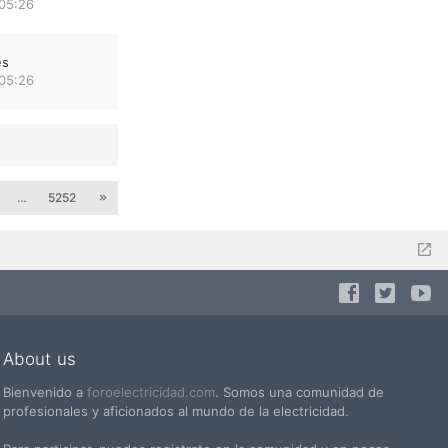
 05:26
es
 05:26
…
5252
About us
Bienvenido a
foroelectricidad.com
. Somos una comunidad de
profesionales y aficionados al mundo de la electricidad.