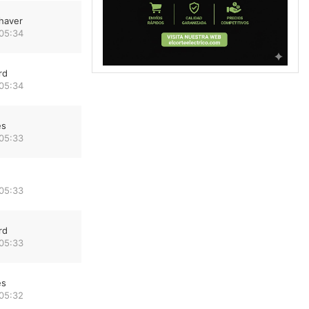
haver
 05:34
rd
 05:34
es
 05:33
 05:33
rd
 05:33
es
 05:32