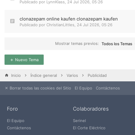
Publicado por
LynnKlass
,
24 Jul 2026, 05:26
clonazepam online kaufen clonazepam kaufen
Publicado por
ChristianLittles
,
24 Jul 2026, 05:26
Mostrar temas previos:
Todos los Temas
Nuevo Tema
Inicio
Índice general
Varios
Publicidad
Borrar todas las cookies del Sitio
El Equipo
Contáctenos
Foro
Colaboradores
El Equipo
Serinel
Contáctenos
El Corte Eléctrico