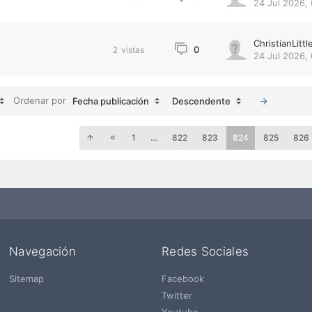
24 Jul 2026,
ChristianLittl
0
2
vistas
24 Jul 2026,
Ordenar por
Fecha publicación
Descendente
1
…
822
823
824
825
826
Navegación
Redes Sociales
Sitemap
Facebook
Twitter