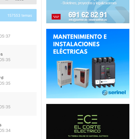
157553 temas
05:37
es
 05:35
rd
 05:35
 05:35
s
 05:34