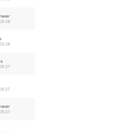
haver
 05:28
s
 05:28
es
05:27
05:27
haver
05:27