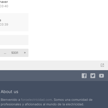
haver
 03:40
s
 03:39
…
5331
About us
Bienvenido a
foroelectricidad.com
. Somos una comunidad de
profesionales y aficionados al mundo de la electricidad.