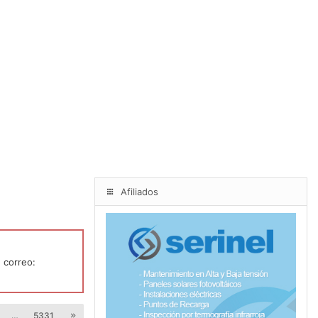
Afiliados
 correo:
…
5331