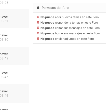
 03:52
Permisos del foro
haver
No puede
abrir nuevos temas en este Foro
03:51
No puede
responder a temas en este Foro
No puede
editar sus mensajes en este Foro
No puede
borrar sus mensajes en este Foro
haver
No puede
enviar adjuntos en este Foro
 03:50
haver
 03:49
haver
03:47
haver
 03:46
haver