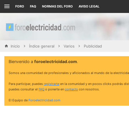
FORO
FAQ
NORMAS DEL FORO
AVISO LEGAL
Inicio
Índice general
Varios
Publicidad
Bienvenido a
foroelectricidad.com
.
Somos una comunidad de profesionales y aficionados al mundo de la electricida
Para participar, puedes
registrarte
en la comunidad y en pocos clicks podrás disf
puedes consultar el
FAQ
o ponerte en
contacto
con nosotros.
El Equipo de
Foroelectricidad.com