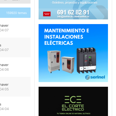
159920 temas
haver
04:07
s
04:07
haver
 04:06
haver
 04:05
s
 04:04