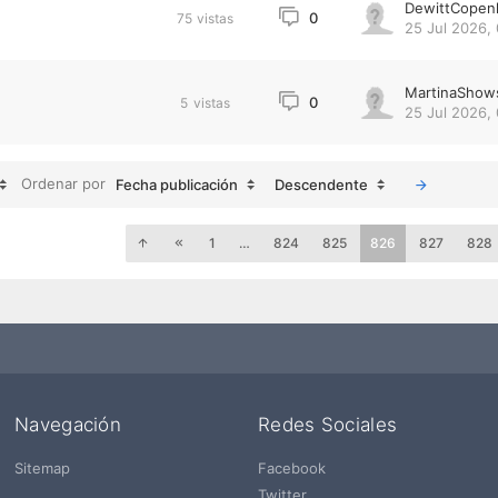
DewittCopen
0
75
vistas
25 Jul 2026,
MartinaShow
0
5
vistas
25 Jul 2026,
Ordenar por
Fecha publicación
Descendente
1
…
824
825
826
827
828
Navegación
Redes Sociales
Sitemap
Facebook
Twitter