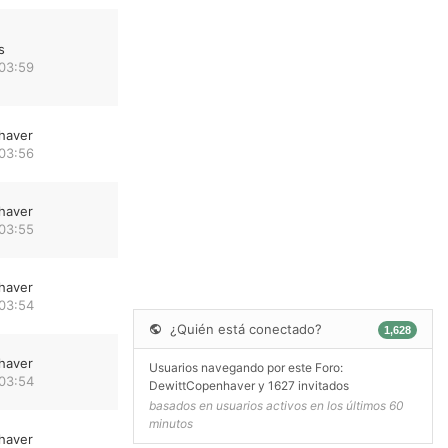
s
 03:59
haver
 03:56
haver
 03:55
haver
 03:54
¿Quién está conectado?
1,628
haver
Usuarios navegando por este Foro:
 03:54
DewittCopenhaver
y 1627 invitados
basados en usuarios activos en los últimos 60
minutos
haver