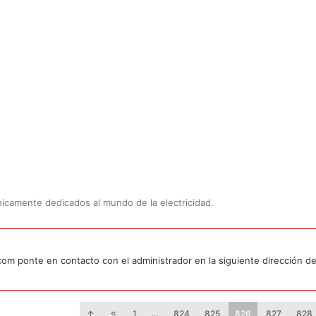
Únicamente dedicados al mundo de la electricidad.
.com ponte en contacto con el administrador en la siguiente dirección de
1
…
824
825
826
827
828