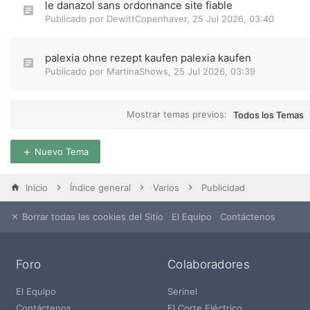
le danazol sans ordonnance site fiable
Publicado por
DewittCopenhaver
,
25 Jul 2026, 03:40
palexia ohne rezept kaufen palexia kaufen
Publicado por
MartinaShows
,
25 Jul 2026, 03:39
Mostrar temas previos:
Todos los Temas
Nuevo Tema
Inicio
Índice general
Varios
Publicidad
Borrar todas las cookies del Sitio
El Equipo
Contáctenos
Foro
Colaboradores
El Equipo
Serinel
Contáctenos
El Corte Eléctrico