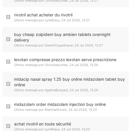
Último mensaje por
ChristianLittles
,
24 Jul 2026, 13:27
rivotril achat acheter du rivotril
Último mensaje por
LynnKlass
,
24 Jul 2026, 13:27
buy cheap zolpidem buy ambien tablets overnight
delivery
Último mensaje por
DewittCopenhaver
,
24 Jul 2026, 13:27
lexotan compresse prezzo lexotan serve prescrizione
Último mensaje por
ChristianLittles
,
24 Jul 2026, 13:26
midacip nasal spray 1.25 buy online midazolam tablet buy
online
Último mensaje por
AgathaBunyard
,
24 Jul 2026, 13:26
midazolam order midazolam injection buy online
Último mensaje por
MartinaShows
,
24 Jul 2026, 13:25
achat rivotril en toute sécurité
Último mensaje por
LynnKlass
,
24 Jul 2026, 13:25