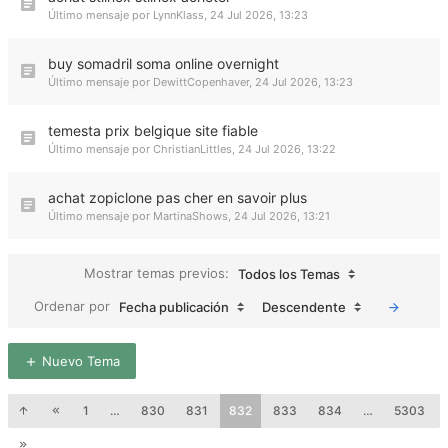
Último mensaje por
LynnKlass
,
24 Jul 2026, 13:23
buy somadril soma online overnight
Último mensaje por
DewittCopenhaver
,
24 Jul 2026, 13:23
temesta prix belgique site fiable
Último mensaje por
ChristianLittles
,
24 Jul 2026, 13:22
achat zopiclone pas cher en savoir plus
Último mensaje por
MartinaShows
,
24 Jul 2026, 13:21
Mostrar temas previos:
Todos los Temas
Ordenar por
Fecha publicación
Descendente
Nuevo Tema
1
…
830
831
832
833
834
…
5303