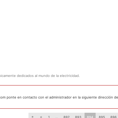
Únicamente dedicados al mundo de la electricidad.
.com ponte en contacto con el administrador en la siguiente dirección de
1
…
892
893
894
895
896