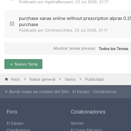
Publicado por
AgathaBunyard
,
23 Jul 2026, 21:17
purchase xanax online without prescription alprax 0.2
purchase
Publicado por
ChristianLittles
,
23 Jul 2026, 21:17
Mostrar temas previos:
Todos los Temas
Nuevo Tema
Inicio
Índice general
Varios
Publicidad
Borrar todas las cookies del Sitio
El Equipo
Contáctenos
Foro
Colaboradores
El Equipo
Serinel
Contáctenos
El Corte Eléctrico