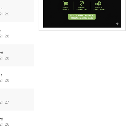
es
21:29
s
21:28
rd
21:28
es
21:28
21:27
rd
21:26