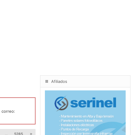
Afiliados
 correo:
…
5285