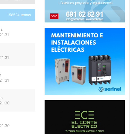
158524 temas
es
21:31
21:31
s
21:31
es
21:30
21:30