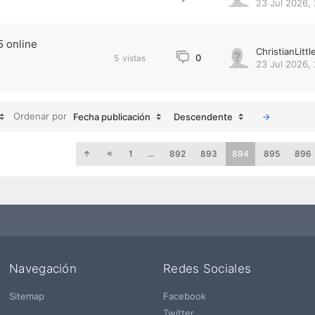
23 Jul 2026, 
5 online
ChristianLittl
0
5
vistas
23 Jul 2026, 
Ordenar por
Fecha publicación
Descendente
1
…
892
893
894
895
896
Navegación
Redes Sociales
Sitemap
Facebook
Twitter