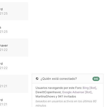
rd
21:25
s
21:25
haver
21:22
rd
21:22
¿Quién está conectado?
945
21:21
Usuarios navegando por este Foro:
Bing [Bot]
,
DewittCopenhaver
,
Google Adsense [Bot]
,
MartinaShows
y 941 invitados
rd
basados en usuarios activos en los últimos 60
21:21
minutos