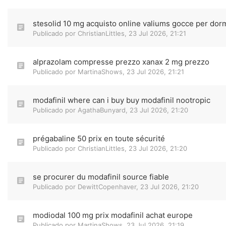
stesolid 10 mg acquisto online valiums gocce per dor
Publicado por
ChristianLittles
,
23 Jul 2026, 21:21
alprazolam compresse prezzo xanax 2 mg prezzo
Publicado por
MartinaShows
,
23 Jul 2026, 21:21
modafinil where can i buy buy modafinil nootropic
Publicado por
AgathaBunyard
,
23 Jul 2026, 21:20
prégabaline 50 prix en toute sécurité
Publicado por
ChristianLittles
,
23 Jul 2026, 21:20
se procurer du modafinil source fiable
Publicado por
DewittCopenhaver
,
23 Jul 2026, 21:20
modiodal 100 mg prix modafinil achat europe
Publicado por
MartinaShows
,
23 Jul 2026, 21:19