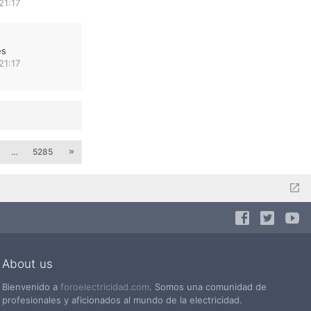
21:17
es
21:17
…
5285
About us
Bienvenido a
foroelectricidad.com
. Somos una comunidad de
profesionales y aficionados al mundo de la electricidad.