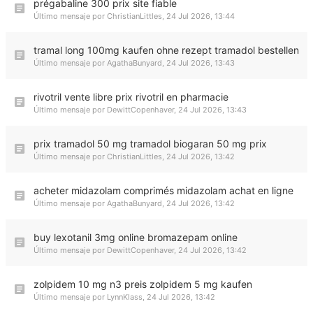
prégabaline 300 prix site fiable
Último mensaje por
ChristianLittles
,
24 Jul 2026, 13:44
tramal long 100mg kaufen ohne rezept tramadol bestellen
Último mensaje por
AgathaBunyard
,
24 Jul 2026, 13:43
rivotril vente libre prix rivotril en pharmacie
Último mensaje por
DewittCopenhaver
,
24 Jul 2026, 13:43
prix tramadol 50 mg tramadol biogaran 50 mg prix
Último mensaje por
ChristianLittles
,
24 Jul 2026, 13:42
acheter midazolam comprimés midazolam achat en ligne
Último mensaje por
AgathaBunyard
,
24 Jul 2026, 13:42
buy lexotanil 3mg online bromazepam online
Último mensaje por
DewittCopenhaver
,
24 Jul 2026, 13:42
zolpidem 10 mg n3 preis zolpidem 5 mg kaufen
Último mensaje por
LynnKlass
,
24 Jul 2026, 13:42