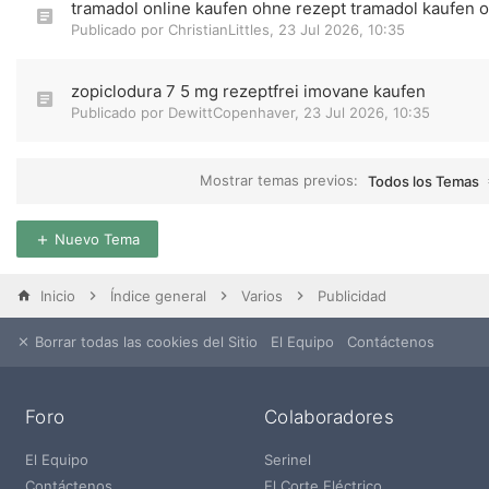
tramadol online kaufen ohne rezept tramadol kaufen 
Publicado por
ChristianLittles
,
23 Jul 2026, 10:35
zopiclodura 7 5 mg rezeptfrei imovane kaufen
Publicado por
DewittCopenhaver
,
23 Jul 2026, 10:35
Mostrar temas previos:
Todos los Temas
Nuevo Tema
Inicio
Índice general
Varios
Publicidad
Borrar todas las cookies del Sitio
El Equipo
Contáctenos
Foro
Colaboradores
El Equipo
Serinel
Contáctenos
El Corte Eléctrico