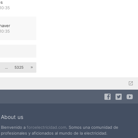
es
10:35
haver
10:35
…
5325
About us
Bienvenido a
foroelectricidad.com
. Somos una comunidad de
profesionales y aficionados al mundo de la electricidad.