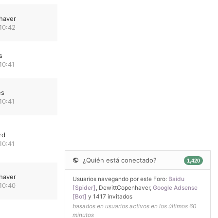
haver
10:42
s
10:41
es
10:41
rd
10:41
¿Quién está conectado?
1,420
haver
Usuarios navegando por este Foro:
Baidu
10:40
[Spider]
,
DewittCopenhaver
,
Google Adsense
[Bot]
y 1417 invitados
basados en usuarios activos en los últimos 60
minutos