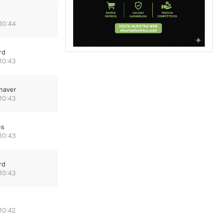
10:44
rd
10:43
haver
10:43
es
10:43
rd
10:43
10:42