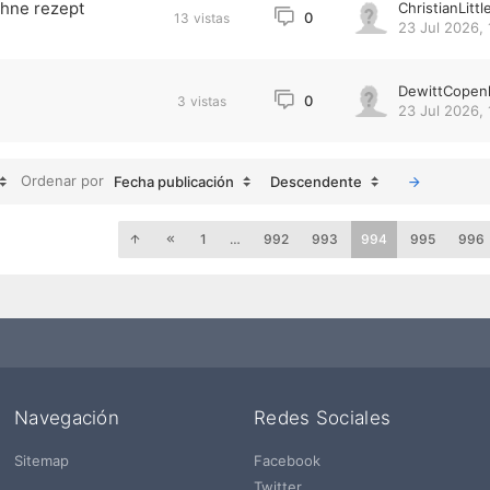
ohne rezept
ChristianLittl
0
13
vistas
23 Jul 2026, 
DewittCopen
0
3
vistas
23 Jul 2026, 
Ordenar por
Fecha publicación
Descendente
1
…
992
993
994
995
996
Navegación
Redes Sociales
Sitemap
Facebook
Twitter