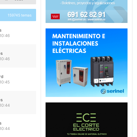
159745 temas
s
10:46
es
10:46
rd
10:45
es
10:44
s
10:44