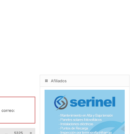
Afiliados
 correo:
…
5325