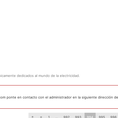
Únicamente dedicados al mundo de la electricidad.
.com ponte en contacto con el administrador en la siguiente dirección de
1
…
992
993
994
995
996