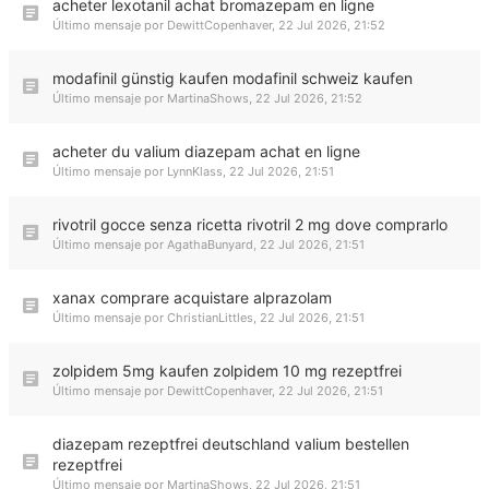
acheter lexotanil achat bromazepam en ligne
Último mensaje por
DewittCopenhaver
,
22 Jul 2026, 21:52
modafinil günstig kaufen modafinil schweiz kaufen
Último mensaje por
MartinaShows
,
22 Jul 2026, 21:52
acheter du valium diazepam achat en ligne
Último mensaje por
LynnKlass
,
22 Jul 2026, 21:51
rivotril gocce senza ricetta rivotril 2 mg dove comprarlo
Último mensaje por
AgathaBunyard
,
22 Jul 2026, 21:51
xanax comprare acquistare alprazolam
Último mensaje por
ChristianLittles
,
22 Jul 2026, 21:51
zolpidem 5mg kaufen zolpidem 10 mg rezeptfrei
Último mensaje por
DewittCopenhaver
,
22 Jul 2026, 21:51
diazepam rezeptfrei deutschland valium bestellen
rezeptfrei
Último mensaje por
MartinaShows
,
22 Jul 2026, 21:51