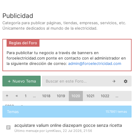
Publicidad
Categoría para publicar páginas, tiendas, empresas, servicios, etc.
Únicamente dedicados al mundo de la electricidad.
Reglas del Foro
Para publicitar tu negocio a través de banners en
foroelectricidad.com ponte en contacto con el administrador en
la siguiente dirección de correo:
admin@foroelectricidad.com
Nuevo Tema
1
…
1018
1019
1020
1021
1022
…
5263
Temas
157861 temas
acquistare valium online diazepam gocce senza ricetta
Último mensaje por
LynnKlass
,
22 Jul 2026, 21:56