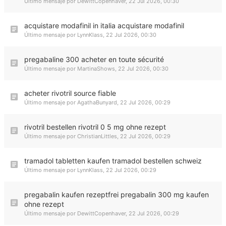
Último mensaje por
DewittCopenhaver
,
22 Jul 2026, 00:30
acquistare modafinil in italia acquistare modafinil
Último mensaje por
LynnKlass
,
22 Jul 2026, 00:30
pregabaline 300 acheter en toute sécurité
Último mensaje por
MartinaShows
,
22 Jul 2026, 00:30
acheter rivotril source fiable
Último mensaje por
AgathaBunyard
,
22 Jul 2026, 00:29
rivotril bestellen rivotril 0 5 mg ohne rezept
Último mensaje por
ChristianLittles
,
22 Jul 2026, 00:29
tramadol tabletten kaufen tramadol bestellen schweiz
Último mensaje por
LynnKlass
,
22 Jul 2026, 00:29
pregabalin kaufen rezeptfrei pregabalin 300 mg kaufen
ohne rezept
Último mensaje por
DewittCopenhaver
,
22 Jul 2026, 00:29