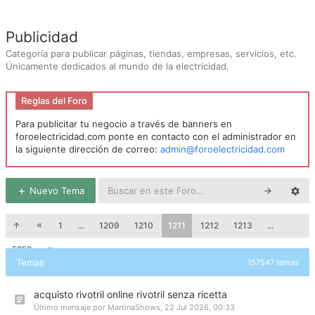
Publicidad
Categoría para publicar páginas, tiendas, empresas, servicios, etc.
Únicamente dedicados al mundo de la electricidad.
Reglas del Foro
Para publicitar tu negocio a través de banners en
foroelectricidad.com ponte en contacto con el administrador en
la siguiente dirección de correo:
admin@foroelectricidad.com
Nuevo Tema
1
…
1209
1210
1211
1212
1213
…
5252
Temas
157547 temas
acquisto rivotril online rivotril senza ricetta
Último mensaje por
MartinaShows
,
22 Jul 2026, 00:33