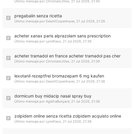
Último mensaje por
ChristianLittles
,
21 Jul 2026, 21:40
pregabalin senza ricetta
Último mensaje por
DewittCopenhaver
,
21 Jul 2026, 21:39
acheter xanax paris alprazolam sans prescription
Último mensaje por
LynnKlass
,
21 Jul 2026, 21:39
acheter tramadol en france acheter tramadol pas cher
Último mensaje por
ChristianLittles
,
21 Jul 2026, 21:39
lexotanil rezeptfrei bromazepam 6 mg kaufen
Último mensaje por
DewittCopenhaver
,
21 Jul 2026, 21:38
dormicum buy midacip nasal spray buy
Último mensaje por
AgathaBunyard
,
21 Jul 2026, 21:38
zolpidem online senza ricetta zolpidem acquisto online
Último mensaje por
LynnKlass
,
21 Jul 2026, 21:38