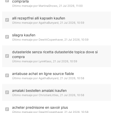
comprarla
Último mensaje por
MartinaShows
,
21 Jul 2026, 11:00
alli rezeptfrei alli kapseln kaufen
Último mensaje por
AgathaBunyard
,
21 Jul 2026, 10:59
silagra kaufen
Último mensaje por
DewittCopenhaver
,
21 Jul 2026, 10:59
dutasteride senza ricetta dutasteride topica dove si
compra
Último mensaje por
LynnKlass
,
21 Jul 2026, 10:59
antabuse achat en ligne source fiable
Último mensaje por
AgathaBunyard
,
21 Jul 2026, 10:58
amalaki bestellen amalaki kaufen
Último mensaje por
ChristianLittles
,
21 Jul 2026, 10:58
acheter prednisone en savoir plus
Último mensaje por
DewittCopenhaver
,
21 Jul 2026, 10:58