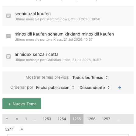
secnidazol kaufen
Último mensaje por
MartinaShows
,
21 Jul 2026, 10:58
minoxidil kaufen schaum kirkland minoxidil kaufen
Último mensaje por
LynnKlass
,
21 Jul 2026, 10:57
arimidex senza ricetta
Último mensaje por
ChristianLittles
,
21 Jul 2026, 10:57
Mostrar temas previos:
Todos los Temas
Ordenar por
Fecha publicación
Descendente
Nuevo Tema
1
…
1253
1254
1255
1256
1257
…
5241