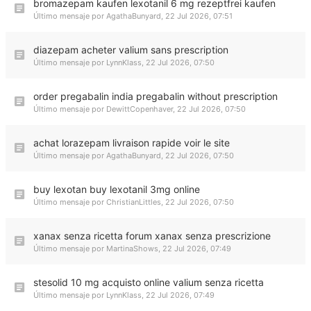
bromazepam kaufen lexotanil 6 mg rezeptfrei kaufen
Último mensaje por
AgathaBunyard
,
22 Jul 2026, 07:51
diazepam acheter valium sans prescription
Último mensaje por
LynnKlass
,
22 Jul 2026, 07:50
order pregabalin india pregabalin without prescription
Último mensaje por
DewittCopenhaver
,
22 Jul 2026, 07:50
achat lorazepam livraison rapide voir le site
Último mensaje por
AgathaBunyard
,
22 Jul 2026, 07:50
buy lexotan buy lexotanil 3mg online
Último mensaje por
ChristianLittles
,
22 Jul 2026, 07:50
xanax senza ricetta forum xanax senza prescrizione
Último mensaje por
MartinaShows
,
22 Jul 2026, 07:49
stesolid 10 mg acquisto online valium senza ricetta
Último mensaje por
LynnKlass
,
22 Jul 2026, 07:49