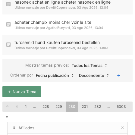
nasonex achat en ligne acheter nasonex en ligne
Último mensaje por
DewittCopenhaver
,
03 Ago 2026, 13:04
acheter champix moins cher voir le site
Último mensaje por
AgathaBunyard
,
03 Ago 2026, 13:04
furosemid hund kaufen furosemid bestellen
Último mensaje por
DewittCopenhaver
,
03 Ago 2026, 13:03
Mostrar temas previos:
Todos los Temas
Ordenar por
Fecha publicación
Descendente
Nuevo Tema
1
…
228
229
230
231
232
…
5303
Afiliados