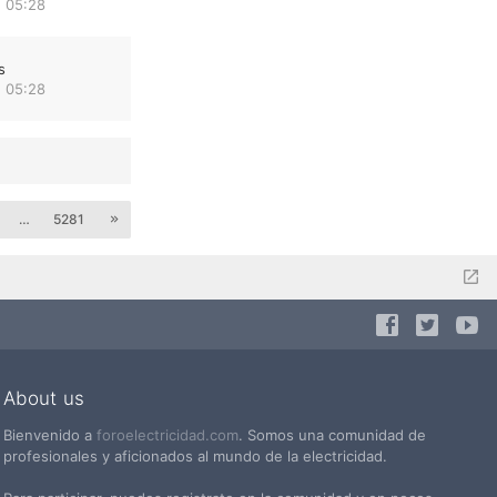
 05:28
s
 05:28
…
5281
About us
Bienvenido a
foroelectricidad.com
. Somos una comunidad de
profesionales y aficionados al mundo de la electricidad.