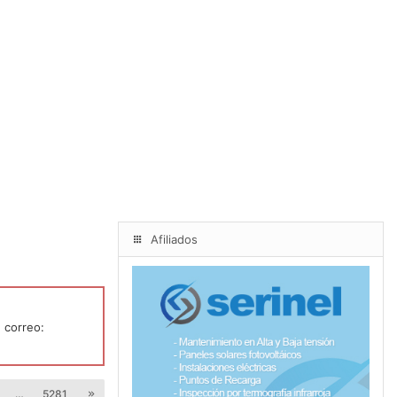
Afiliados
 correo:
…
5281