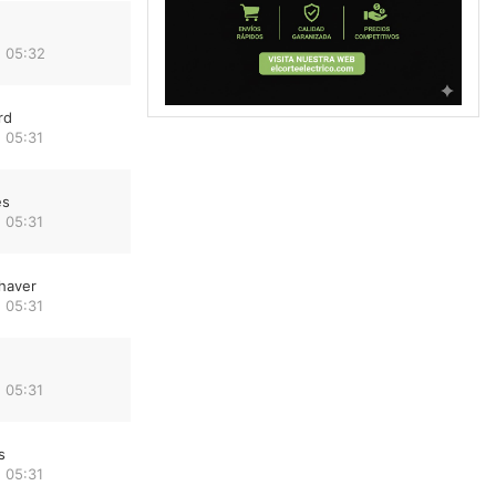
 05:32
rd
 05:31
es
 05:31
haver
 05:31
 05:31
s
 05:31