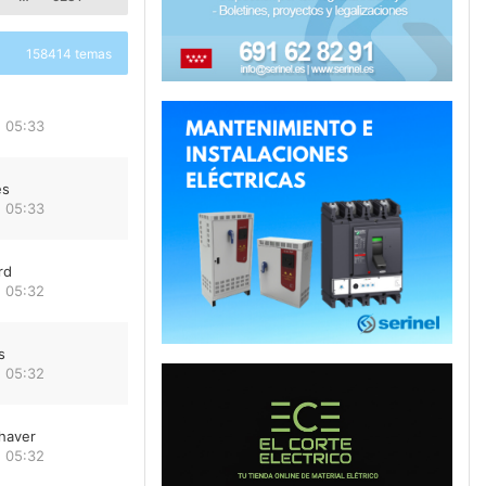
158414 temas
 05:33
es
 05:33
rd
 05:32
s
 05:32
haver
 05:32