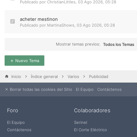
Publicado por
ChristianLittles
,
03 Ago 2026, 05:28
acheter mestinon
Publicado por
MartinaShows
,
03 Ago 2026, 05:28
Mostrar temas previos:
Todos los Temas
Nuevo Tema
Inicio
Índice general
Varios
Publicidad
Borrar todas las cookies del Sitio
El Equipo
Contáctenos
Foro
Colaboradores
El Equipo
Serinel
Contáctenos
El Corte Eléctrico