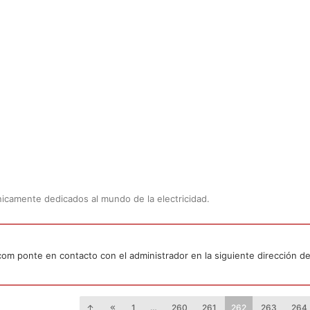
Únicamente dedicados al mundo de la electricidad.
.com ponte en contacto con el administrador en la siguiente dirección de
1
…
260
261
262
263
264