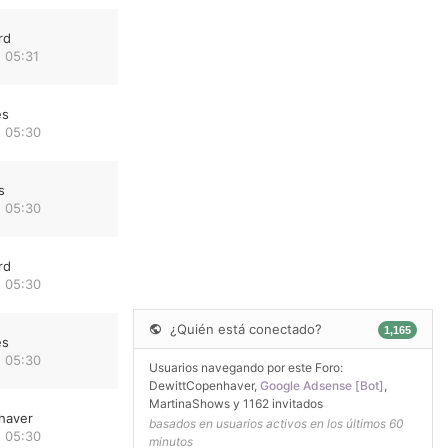
rd
 05:31
es
 05:30
s
 05:30
rd
 05:30
¿Quién está conectado?
1,165
es
 05:30
Usuarios navegando por este Foro:
DewittCopenhaver
,
Google Adsense [Bot]
,
MartinaShows
y 1162 invitados
haver
basados en usuarios activos en los últimos 60
 05:30
minutos