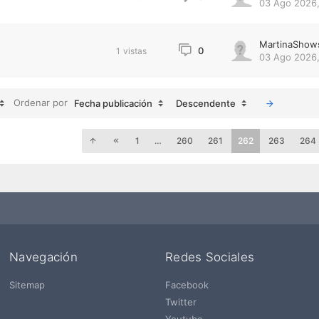
03 Ago 2026,
MartinaShow
0
1
vistas
03 Ago 2026,
Ordenar por
Fecha publicación
Descendente
1
…
260
261
262
263
264
Navegación
Redes Sociales
Sitemap
Facebook
Twitter