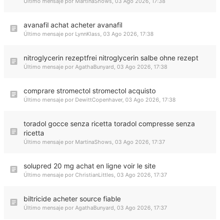
Último mensaje por
MartinaShows
,
03 Ago 2026, 17:38
avanafil achat acheter avanafil
Último mensaje por
LynnKlass
,
03 Ago 2026, 17:38
nitroglycerin rezeptfrei nitroglycerin salbe ohne rezept
Último mensaje por
AgathaBunyard
,
03 Ago 2026, 17:38
comprare stromectol stromectol acquisto
Último mensaje por
DewittCopenhaver
,
03 Ago 2026, 17:38
toradol gocce senza ricetta toradol compresse senza
ricetta
Último mensaje por
MartinaShows
,
03 Ago 2026, 17:37
solupred 20 mg achat en ligne voir le site
Último mensaje por
ChristianLittles
,
03 Ago 2026, 17:37
biltricide acheter source fiable
Último mensaje por
AgathaBunyard
,
03 Ago 2026, 17:37