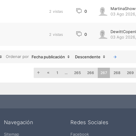
MartinaShow
0
2
vistas
03 Ago 2026,
DewittCopen
0
2
vistas
03 Ago 2026,
Ordenar por
Fecha publicación
Descendente
1
…
265
266
267
268
269
Navegación
Redes Sociales
Sitemap
Facebook