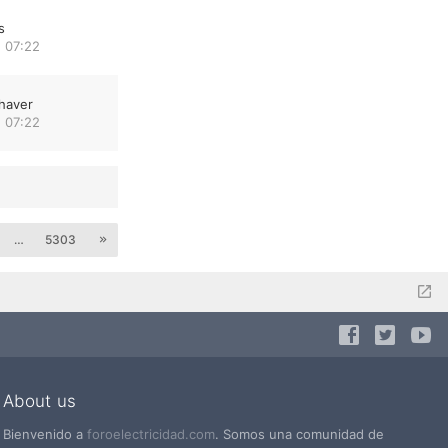
s
 07:22
haver
 07:22
…
5303
About us
Bienvenido a
foroelectricidad.com
. Somos una comunidad de