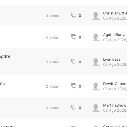
ChristianLittl
0
3
vistas
03 Ago 2026,
AgathaBunya
0
5
vistas
03 Ago 2026,
ptfrei
LynnKlass
0
3
vistas
03 Ago 2026,
més
DewittCopen
0
2
vistas
03 Ago 2026,
MartinaShow
0
3
vistas
03 Ago 2026,
 rezept
ChristianLittl