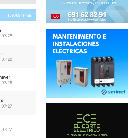
159089 temas
s
 07:28
es
 07:28
haver
 07:28
rd
 07:27
 07:27