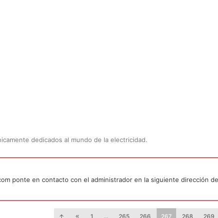
Únicamente dedicados al mundo de la electricidad.
.com ponte en contacto con el administrador en la siguiente dirección de
1
…
265
266
267
268
269