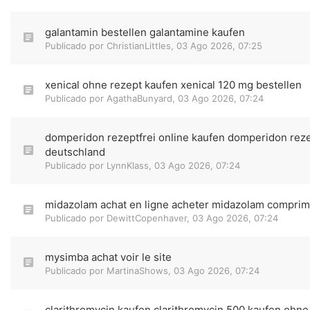
galantamin bestellen galantamine kaufen
Publicado por
ChristianLittles
,
03 Ago 2026, 07:25
xenical ohne rezept kaufen xenical 120 mg bestellen
Publicado por
AgathaBunyard
,
03 Ago 2026, 07:24
domperidon rezeptfrei online kaufen domperidon reze
deutschland
Publicado por
LynnKlass
,
03 Ago 2026, 07:24
midazolam achat en ligne acheter midazolam compri
Publicado por
DewittCopenhaver
,
03 Ago 2026, 07:24
mysimba achat voir le site
Publicado por
MartinaShows
,
03 Ago 2026, 07:24
clarithromycin kaufen clarithromycin 500 kaufen ohne