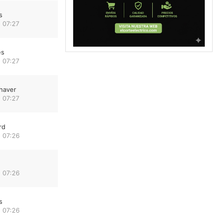
s
 07:27
es
 07:27
haver
 07:27
rd
 07:26
 07:26
s
 07:26