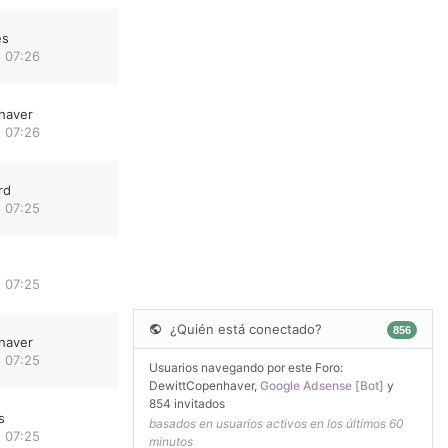
es
 07:26
haver
 07:26
rd
 07:25
 07:25
¿Quién está conectado?
856
haver
 07:25
Usuarios navegando por este Foro:
DewittCopenhaver
,
Google Adsense [Bot]
y
854 invitados
s
basados en usuarios activos en los últimos 60
 07:25
minutos