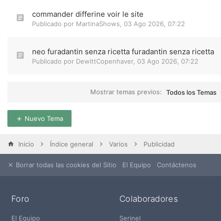
commander differine voir le site
Publicado por
MartinaShows
,
03 Ago 2026, 07:22
neo furadantin senza ricetta furadantin senza ricetta
Publicado por
DewittCopenhaver
,
03 Ago 2026, 07:22
Mostrar temas previos:
Todos los Temas
Nuevo Tema
Inicio
Índice general
Varios
Publicidad
Borrar todas las cookies del Sitio
El Equipo
Contáctenos
Foro
Colaboradores
El Equipo
Serinel