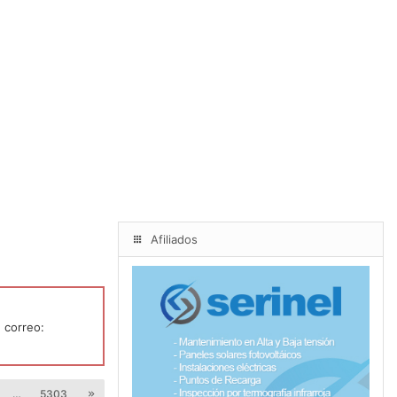
Afiliados
 correo:
…
5303