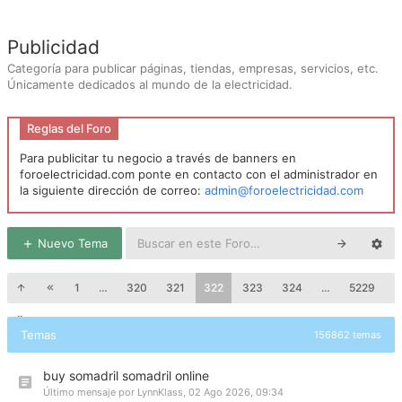
Publicidad
Categoría para publicar páginas, tiendas, empresas, servicios, etc.
Únicamente dedicados al mundo de la electricidad.
Reglas del Foro
Para publicitar tu negocio a través de banners en
foroelectricidad.com ponte en contacto con el administrador en
la siguiente dirección de correo:
admin@foroelectricidad.com
Nuevo Tema
1
…
320
321
322
323
324
…
5229
Temas
156862 temas
buy somadril somadril online
Último mensaje por
LynnKlass
,
02 Ago 2026, 09:34