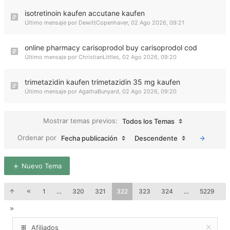
isotretinoin kaufen accutane kaufen
Último mensaje por
DewittCopenhaver
,
02 Ago 2026, 09:21
online pharmacy carisoprodol buy carisoprodol cod
Último mensaje por
ChristianLittles
,
02 Ago 2026, 09:20
trimetazidin kaufen trimetazidin 35 mg kaufen
Último mensaje por
AgathaBunyard
,
02 Ago 2026, 09:20
Mostrar temas previos:
Todos los Temas
Ordenar por
Fecha publicación
Descendente
Nuevo Tema
1
…
320
321
322
323
324
…
5229
Afiliados