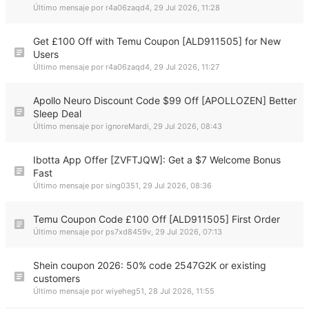
Último mensaje por
r4a06zaqd4
,
29 Jul 2026, 11:28
Get £100 Off with Temu Coupon [ALD911505] for New
Users
Último mensaje por
r4a06zaqd4
,
29 Jul 2026, 11:27
Apollo Neuro Discount Code $99 Off [APOLLOZEN] Better
Sleep Deal
Último mensaje por
ignoreMardi
,
29 Jul 2026, 08:43
Ibotta App Offer [ZVFTJQW]: Get a $7 Welcome Bonus
Fast
Último mensaje por
sing0351
,
29 Jul 2026, 08:36
Temu Coupon Code £100 Off [ALD911505] First Order
Último mensaje por
ps7xd8459v
,
29 Jul 2026, 07:13
Shein coupon 2026: 50% code 2547G2K or existing
customers
Último mensaje por
wiyeheg51
,
28 Jul 2026, 11:55