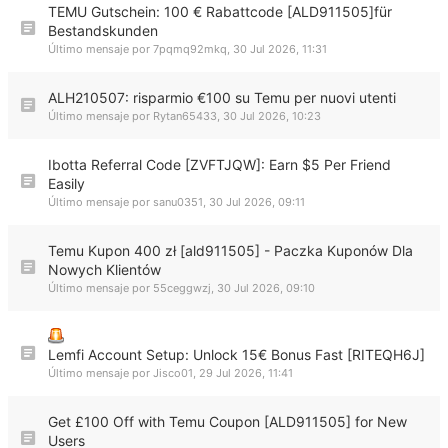
TEMU Gutschein: 100 € Rabattcode [ALD911505]für
Bestandskunden
Último mensaje por
7pqmq92mkq
,
30 Jul 2026, 11:31
ALH210507: risparmio €100 su Temu per nuovi utenti
Último mensaje por
Rytan65433
,
30 Jul 2026, 10:23
Ibotta Referral Code [ZVFTJQW]: Earn $5 Per Friend
Easily
Último mensaje por
sanu0351
,
30 Jul 2026, 09:11
Temu Kupon 400 zł [ald911505] - Paczka Kuponów Dla
Nowych Klientów
Último mensaje por
55ceggwzj
,
30 Jul 2026, 09:10
Lemfi Account Setup: Unlock 15€ Bonus Fast [RITEQH6J]
Último mensaje por
Jisco01
,
29 Jul 2026, 11:41
Get £100 Off with Temu Coupon [ALD911505] for New
Users