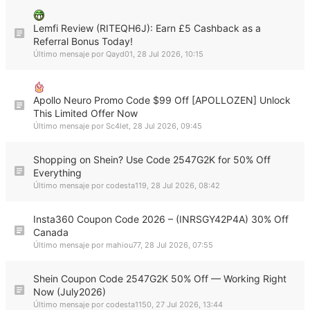
Lemfi Review (RITEQH6J): Earn £5 Cashback as a
Referral Bonus Today!
Último mensaje por
Qayd01
,
28 Jul 2026, 10:15
Apollo Neuro Promo Code $99 Off [APOLLOZEN] Unlock
This Limited Offer Now
Último mensaje por
Sc4let
,
28 Jul 2026, 09:45
Shopping on Shein? Use Code 2547G2K for 50% Off
Everything
Último mensaje por
codesta119
,
28 Jul 2026, 08:42
Insta360 Coupon Code 2026 – (INRSGY42P4A) 30% Off
Canada
Último mensaje por
mahiou77
,
28 Jul 2026, 07:55
Shein Coupon Code 2547G2K 50% Off — Working Right
Now (July2026)
Último mensaje por
codesta1150
,
27 Jul 2026, 13:44