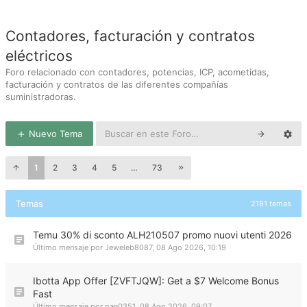
Contadores, facturación y contratos
eléctricos
Foro relacionado con contadores, potencias, ICP, acometidas,
facturación y contratos de las diferentes compañías
suministradoras.
Nuevo Tema
1
2
3
4
5
…
73
Temas
2181 temas
Temu 30% di sconto ALH210507 promo nuovi utenti 2026
Último mensaje por
Jeweleb8087
,
08 Ago 2026, 10:19
Ibotta App Offer [ZVFTJQW]: Get a $7 Welcome Bonus
Fast
Último mensaje por
pan0351
,
08 Ago 2026, 09:07