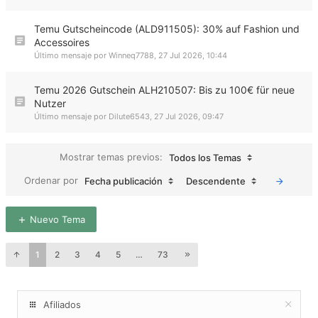
Temu Gutscheincode (ALD911505): 30% auf Fashion und
Accessoires
Último mensaje por
Winneq7788
,
27 Jul 2026, 10:44
Temu 2026 Gutschein ALH210507: Bis zu 100€ für neue
Nutzer
Último mensaje por
Dilute6543
,
27 Jul 2026, 09:47
Mostrar temas previos:
Todos los Temas
Ordenar por
Fecha publicación
Descendente
Nuevo Tema
1
2
3
4
5
…
73
Afiliados