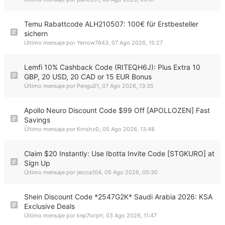
Temu Rabattcode ALH210507: 100€ für Erstbesteller
sichern
Último mensaje por
Yerrow7643
,
07 Ago 2026, 15:27
Lemfi 10% Cashback Code (RITEQH6J): Plus Extra 10
GBP, 20 USD, 20 CAD or 15 EUR Bonus
Último mensaje por
Pengu01
,
07 Ago 2026, 13:35
Apollo Neuro Discount Code $99 Off [APOLLOZEN] Fast
Savings
Último mensaje por
KrrishxD
,
05 Ago 2026, 13:48
Claim $20 Instantly: Use Ibotta Invite Code [STGKURO] at
Sign Up
Último mensaje por
jecica104
,
05 Ago 2026, 05:30
Shein Discount Code *2547G2K* Saudi Arabia 2026: KSA
Exclusive Deals
Último mensaje por
knp7lxrprl
,
03 Ago 2026, 11:47