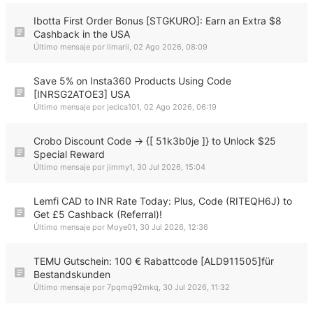
Ibotta First Order Bonus [STGKURO]: Earn an Extra $8
Cashback in the USA
Último mensaje por
limarii
,
02 Ago 2026, 08:09
Save 5% on Insta360 Products Using Code
[INRSG2ATOE3] USA
Último mensaje por
jecica101
,
02 Ago 2026, 06:19
Crobo Discount Code → {[ 51k3b0je ]} to Unlock $25
Special Reward
Último mensaje por
jimmy1
,
30 Jul 2026, 15:04
Lemfi CAD to INR Rate Today: Plus, Code (RITEQH6J) to
Get £5 Cashback (Referral)!
Último mensaje por
Moye01
,
30 Jul 2026, 12:36
TEMU Gutschein: 100 € Rabattcode [ALD911505]für
Bestandskunden
Último mensaje por
7pqmq92mkq
,
30 Jul 2026, 11:32