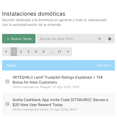
Instalaciones domóticas
Sección dedicada a la domótica en general y todo lo relacionado
con la automatización de la vivienda.
Nuevo Tema
1
2
3
4
5
…
11
Temas
306 temas
(RITEQH6J) Lemfi Trustpilot Ratings Explained + 15€
Bonus for New Customers
Último mensaje por
Pengu01
,
07 Ago 2026, 13:57
Ibotta Cashback App Invite Code [STGKURO]: Secure a
$20 New User Reward Today
Último mensaje por
limarii
,
02 Ago 2026, 08:07