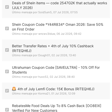
Deals of Shein items — code 2547G2K that actually works
(JULY 2026)
Último mensaje por
5oid5um5
,
07 Jul 2026, 07:55
Shein Coupon Code *Y44R834* Oman 2026: Save 50%
on First Order
Último mensaje por
wncwv3lduw
,
06 Jul 2026, 09:42
Better Transfer Rates + 4th of July 10% Cashback
(RITEQH6J)
Último mensaje por
Dough01
,
02 Jul 2026, 13:40
Ultrahuman Coupon Code [SAVEULTRA] - 10% Off For
Students
Último mensaje por
huvo52
,
02 Jul 2026, 08:40
4th of July Lemfi Code: 15€ Bonus (RITEQH6J)
Último mensaje por
Korma21
,
01 Jul 2026, 12:09
RebatesMe Food Deals Up To 8% Cash Back [OO8EIX]
Verified For New Customers