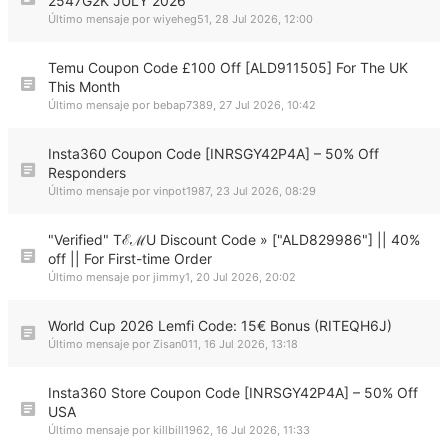
2547G2K JULY 2026
Último mensaje por
wiyeheg51
,
28 Jul 2026, 12:00
Temu Coupon Code £100 Off [ALD911505] For The UK
This Month
Último mensaje por
bebap7389
,
27 Jul 2026, 10:42
Insta360 Coupon Code [INRSGY42P4A] – 50% Off
Responders
Último mensaje por
vinpot1987
,
23 Jul 2026, 08:29
"Verified" TℰℳU Discount Code » ["ALD829986"] || 40%
off || For First-time Order
Último mensaje por
jimmy1
,
20 Jul 2026, 20:02
World Cup 2026 Lemfi Code: 15€ Bonus (RITEQH6J)
Último mensaje por
Zisan011
,
16 Jul 2026, 13:18
Insta360 Store Coupon Code [INRSGY42P4A] – 50% Off
USA
Último mensaje por
killbill1962
,
16 Jul 2026, 11:33