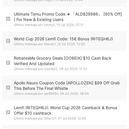
Último mensaje por
Pilg01
,
13 Jul 2026, 10:04
Ultimate Temu Promo Code ➜ 『ALD829986』 [90% Off]
| For New & Existing Users
Último mensaje por
jimmy1
,
13 Jul 2026, 07:11
World Cup 2026 Lemfi Code: 15€ Bonus (RITEQH6J)
Último mensaje por
Maca21
,
10 Jul 2026, 12:30
RebatesMe Grocery Deals [OO8EIX] $10 Cash Back
Verified And Updated
Último mensaje por
roonie22
,
08 Jul 2026, 12:57
Apollo Neuro Coupon Code [APOLLOZEN] $99 Off Grab
This Before The Final Whistle
Último mensaje por
jax6969n
,
08 Jul 2026, 08:44
Lemfi (RITEQH6J): World Cup 2026 Cashback & Bonus
Offer $10 cashback
Último mensaje por
Silky121
,
07 Jul 2026, 12:58