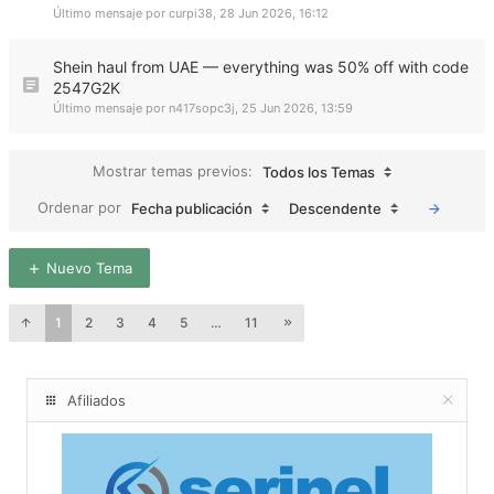
Último mensaje por
curpi38
,
28 Jun 2026, 16:12
Shein haul from UAE — everything was 50% off with code
2547G2K
Último mensaje por
n417sopc3j
,
25 Jun 2026, 13:59
Mostrar temas previos:
Todos los Temas
Ordenar por
Fecha publicación
Descendente
Nuevo Tema
1
2
3
4
5
…
11
Afiliados