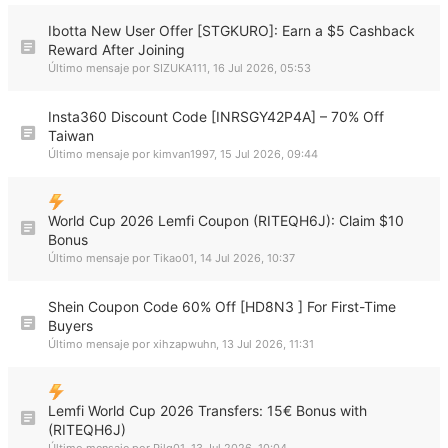
Ibotta New User Offer [STGKURO]: Earn a $5 Cashback
Reward After Joining
Último mensaje por
SIZUKA111
,
16 Jul 2026, 05:53
Insta360 Discount Code [INRSGY42P4A] – 70% Off
Taiwan
Último mensaje por
kimvan1997
,
15 Jul 2026, 09:44
World Cup 2026 Lemfi Coupon (RITEQH6J): Claim $10
Bonus
Último mensaje por
Tikao01
,
14 Jul 2026, 10:37
Shein Coupon Code 60% Off [HD8N3 ] For First-Time
Buyers
Último mensaje por
xihzapwuhn
,
13 Jul 2026, 11:31
Lemfi World Cup 2026 Transfers: 15€ Bonus with
(RITEQH6J)