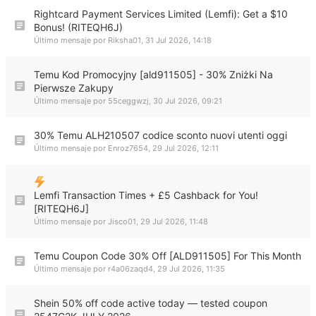
Rightcard Payment Services Limited (Lemfi): Get a $10
Bonus! (RITEQH6J)
Último mensaje por
Riksha01
,
31 Jul 2026, 14:18
Temu Kod Promocyjny [ald911505] - 30% Zniżki Na
Pierwsze Zakupy
Último mensaje por
55ceggwzj
,
30 Jul 2026, 09:21
30% Temu ALH210507 codice sconto nuovi utenti oggi
Último mensaje por
Enroz7654
,
29 Jul 2026, 12:11
Lemfi Transaction Times + £5 Cashback for You!
[RITEQH6J]
Último mensaje por
Jisco01
,
29 Jul 2026, 11:48
Temu Coupon Code 30% Off [ALD911505] For This Month
Último mensaje por
r4a06zaqd4
,
29 Jul 2026, 11:35
Shein 50% off code active today — tested coupon