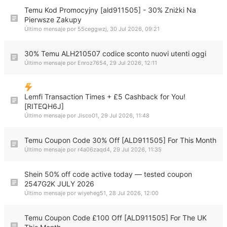
Temu Kod Promocyjny [ald911505] - 30% Zniżki Na
Pierwsze Zakupy
Último mensaje por
55ceggwzj
,
30 Jul 2026, 09:21
30% Temu ALH210507 codice sconto nuovi utenti oggi
Último mensaje por
Enroz7654
,
29 Jul 2026, 12:11
Lemfi Transaction Times + £5 Cashback for You!
[RITEQH6J]
Último mensaje por
Jisco01
,
29 Jul 2026, 11:48
Temu Coupon Code 30% Off [ALD911505] For This Month
Último mensaje por
r4a06zaqd4
,
29 Jul 2026, 11:35
Shein 50% off code active today — tested coupon
2547G2K JULY 2026
Último mensaje por
wiyeheg51
,
28 Jul 2026, 12:00
Temu Coupon Code £100 Off [ALD911505] For The UK