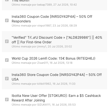
This Month
Último mensaje por
bebap7389
,
27 Jul 2026, 10:42
Insta360 Coupon Code [INRSGY42P4A] – 50% Off
Responders
Último mensaje por
vinpot1987
,
23 Jul 2026, 08:29
"Verified" TℰℳU Discount Code » ["ALD829986"] || 40%
off || For First-time Order
Último mensaje por
jimmy1
,
20 Jul 2026, 20:02
World Cup 2026 Lemfi Code: 15€ Bonus (RITEQH6J)
Último mensaje por
Zisan011
,
16 Jul 2026, 13:18
Insta360 Store Coupon Code [INRSGY42P4A] – 50% Off
USA
Último mensaje por
killbill1962
,
16 Jul 2026, 11:33
Ibotta New User Offer [STGKURO]: Earn a $5 Cashback
Reward After Joining
Último mensaje por
SIZUKA111
,
16 Jul 2026, 05:53