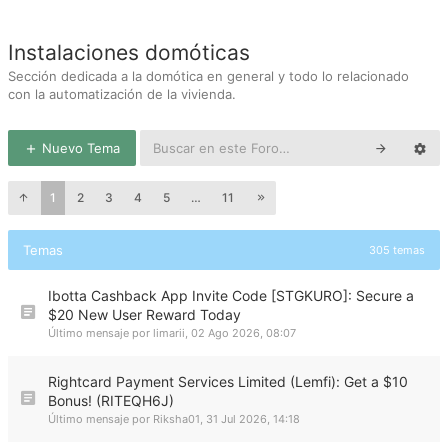
Instalaciones domóticas
Sección dedicada a la domótica en general y todo lo relacionado
con la automatización de la vivienda.
Nuevo Tema
1
2
3
4
5
…
11
Temas
305 temas
Ibotta Cashback App Invite Code [STGKURO]: Secure a
$20 New User Reward Today
Último mensaje por
limarii
,
02 Ago 2026, 08:07
Rightcard Payment Services Limited (Lemfi): Get a $10
Bonus! (RITEQH6J)
Último mensaje por
Riksha01
,
31 Jul 2026, 14:18