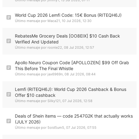
Último mensaje por
jimmy1
,
13 Jul 2026, 07:11
World Cup 2026 Lemfi Code: 15€ Bonus (RITEQH6J)
Último mensaje por
Maca21
,
10 Jul 2026, 12:30
RebatesMe Grocery Deals [OO8EIX] $10 Cash Back
Verified And Updated
Último mensaje por
roonie22
,
08 Jul 2026, 12:57
Apollo Neuro Coupon Code [APOLLOZEN] $99 Off Grab
This Before The Final Whistle
Último mensaje por
jax6969n
,
08 Jul 2026, 08:44
Lemfi (RITEQH6J): World Cup 2026 Cashback & Bonus
Offer $10 cashback
Último mensaje por
Silky121
,
07 Jul 2026, 12:58
Deals of Shein items — code 2547G2K that actually works
(JULY 2026)
Último mensaje por
5oid5um5
,
07 Jul 2026, 07:55