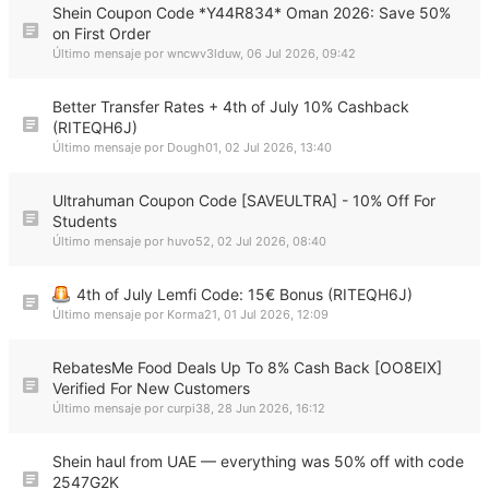
Shein Coupon Code *Y44R834* Oman 2026: Save 50%
on First Order
Último mensaje por
wncwv3lduw
,
06 Jul 2026, 09:42
Better Transfer Rates + 4th of July 10% Cashback
(RITEQH6J)
Último mensaje por
Dough01
,
02 Jul 2026, 13:40
Ultrahuman Coupon Code [SAVEULTRA] - 10% Off For
Students
Último mensaje por
huvo52
,
02 Jul 2026, 08:40
4th of July Lemfi Code: 15€ Bonus (RITEQH6J)
Último mensaje por
Korma21
,
01 Jul 2026, 12:09
RebatesMe Food Deals Up To 8% Cash Back [OO8EIX]
Verified For New Customers
Último mensaje por
curpi38
,
28 Jun 2026, 16:12
Shein haul from UAE — everything was 50% off with code
2547G2K