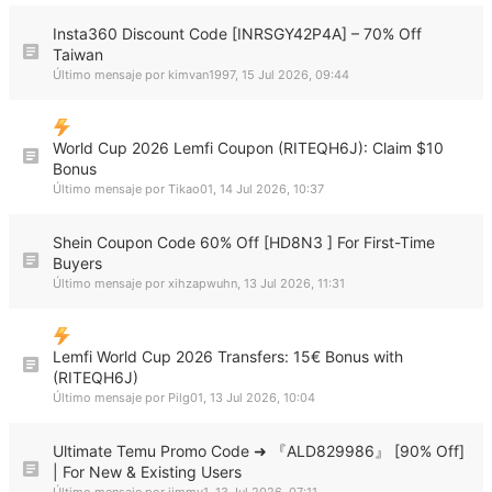
Insta360 Discount Code [INRSGY42P4A] – 70% Off
Taiwan
Último mensaje por
kimvan1997
,
15 Jul 2026, 09:44
World Cup 2026 Lemfi Coupon (RITEQH6J): Claim $10
Bonus
Último mensaje por
Tikao01
,
14 Jul 2026, 10:37
Shein Coupon Code 60% Off [HD8N3 ] For First-Time
Buyers
Último mensaje por
xihzapwuhn
,
13 Jul 2026, 11:31
Lemfi World Cup 2026 Transfers: 15€ Bonus with
(RITEQH6J)
Último mensaje por
Pilg01
,
13 Jul 2026, 10:04
Ultimate Temu Promo Code ➜ 『ALD829986』 [90% Off]
| For New & Existing Users