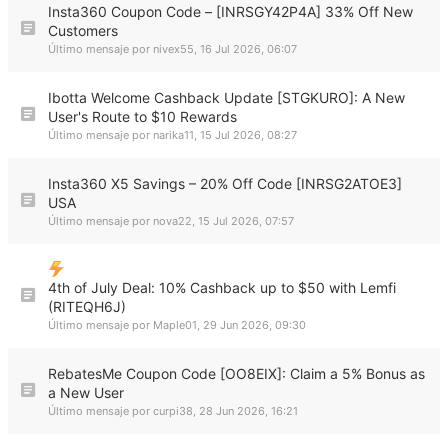
Insta360 Coupon Code – [INRSGY42P4A] 33% Off New
Customers
Último mensaje por
nivex55
,
16 Jul 2026, 06:07
Ibotta Welcome Cashback Update [STGKURO]: A New
User's Route to $10 Rewards
Último mensaje por
narika11
,
15 Jul 2026, 08:27
Insta360 X5 Savings – 20% Off Code [INRSG2ATOE3]
USA
Último mensaje por
nova22
,
15 Jul 2026, 07:57
4th of July Deal: 10% Cashback up to $50 with Lemfi
(RITEQH6J)
Último mensaje por
Maple01
,
29 Jun 2026, 09:30
RebatesMe Coupon Code [OO8EIX]: Claim a 5% Bonus as
a New User
Último mensaje por
curpi38
,
28 Jun 2026, 16:21