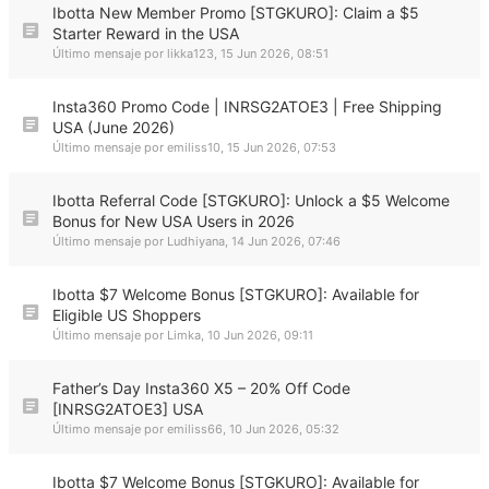
Ibotta New Member Promo [STGKURO]: Claim a $5
Starter Reward in the USA
Último mensaje por
likka123
,
15 Jun 2026, 08:51
Insta360 Promo Code | INRSG2ATOE3 | Free Shipping
USA (June 2026)
Último mensaje por
emiliss10
,
15 Jun 2026, 07:53
Ibotta Referral Code [STGKURO]: Unlock a $5 Welcome
Bonus for New USA Users in 2026
Último mensaje por
Ludhiyana
,
14 Jun 2026, 07:46
Ibotta $7 Welcome Bonus [STGKURO]: Available for
Eligible US Shoppers
Último mensaje por
Limka
,
10 Jun 2026, 09:11
Father’s Day Insta360 X5 – 20% Off Code
[INRSG2ATOE3] USA
Último mensaje por
emiliss66
,
10 Jun 2026, 05:32
Ibotta $7 Welcome Bonus [STGKURO]: Available for