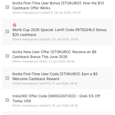
Ibotta First-Time User Bonus [STGKURO]: How the $10
Cashback Offer Works
Último mensaje por
Livana123
,
28 Jun 2026, 05:54
World Cup 2026 Special: Lemfi Code (RITEQH6J) Bonus
$20 cashback
Último mensaje por
Syduk21
,
24 Jun 2026, 13:05
Ibotta New User Offer [STGKURO]: Receive an $8
Cashback Bonus This June 2026
Último mensaje por
likariii
,
21 Jun 2026, 08:30
Ibotta First-Time User Code [STGKURO]: Earn a $5
Welcome Cashback Reward
Último mensaje por
liami123
,
17 Jun 2026, 09:16
Insta360 Offer Code [INRSG2ATOE3] – Grab 5% Off
Today USA
Último mensaje por
lufiana11
,
16 Jun 2026, 08:39