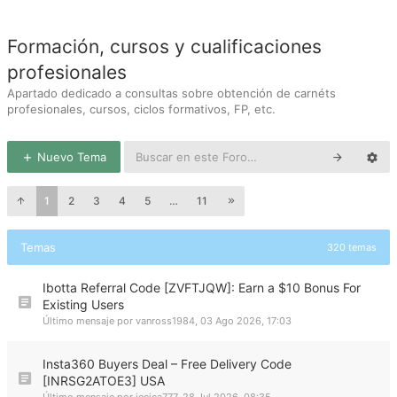
Formación, cursos y cualificaciones
profesionales
Apartado dedicado a consultas sobre obtención de carnéts
profesionales, cursos, ciclos formativos, FP, etc.
Nuevo Tema
1
2
3
4
5
…
11
Temas
320 temas
Ibotta Referral Code [ZVFTJQW]: Earn a $10 Bonus For
Existing Users
Último mensaje por
vanross1984
,
03 Ago 2026, 17:03
Insta360 Buyers Deal – Free Delivery Code
[INRSG2ATOE3] USA