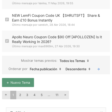
Último mensaje por
Vanika
,
11 May 2026, 19:55
NEW LemFi Coupon Code UK 【SHRUTSFT】 Share &
Earn £10 Bonus Instantly
Último mensaje por
sereloh
,
28 Abr 2026, 18:44
Apollo Neuro Coupon Code $90 Off [APOLLOZEN] Is It
Really Working In 2026?
Último mensaje por
max6969m
,
27 Abr 2026, 19:30
Mostrar temas previos:
Todos los Temas
Ordenar por
Fecha publicación
Descendente
Nuevo Tema
1
2
3
4
5
…
11