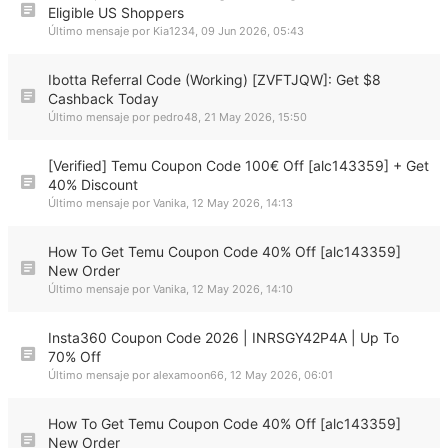
Eligible US Shoppers
Último mensaje por
Kia1234
,
09 Jun 2026, 05:43
Ibotta Referral Code (Working) [ZVFTJQW]: Get $8
Cashback Today
Último mensaje por
pedro48
,
21 May 2026, 15:50
[Verified] Temu Coupon Code 100€ Off [alc143359] + Get
40% Discount
Último mensaje por
Vanika
,
12 May 2026, 14:13
How To Get Temu Coupon Code 40% Off [alc143359]
New Order
Último mensaje por
Vanika
,
12 May 2026, 14:10
Insta360 Coupon Code 2026 | INRSGY42P4A | Up To
70% Off
Último mensaje por
alexamoon66
,
12 May 2026, 06:01
How To Get Temu Coupon Code 40% Off [alc143359]
New Order