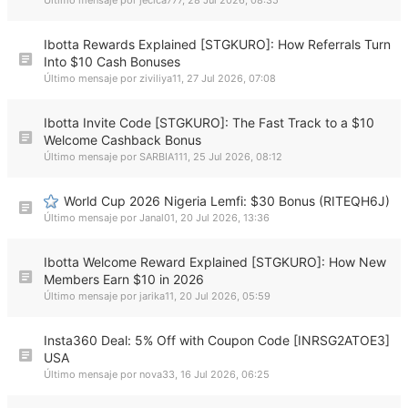
Último mensaje por
jecica777
,
28 Jul 2026, 08:35
Ibotta Rewards Explained [STGKURO]: How Referrals Turn
Into $10 Cash Bonuses
Último mensaje por
ziviliya11
,
27 Jul 2026, 07:08
Ibotta Invite Code [STGKURO]: The Fast Track to a $10
Welcome Cashback Bonus
Último mensaje por
SARBIA111
,
25 Jul 2026, 08:12
World Cup 2026 Nigeria Lemfi: $30 Bonus (RITEQH6J)
Último mensaje por
Janal01
,
20 Jul 2026, 13:36
Ibotta Welcome Reward Explained [STGKURO]: How New
Members Earn $10 in 2026
Último mensaje por
jarika11
,
20 Jul 2026, 05:59
Insta360 Deal: 5% Off with Coupon Code [INRSG2ATOE3]
USA
Último mensaje por
nova33
,
16 Jul 2026, 06:25