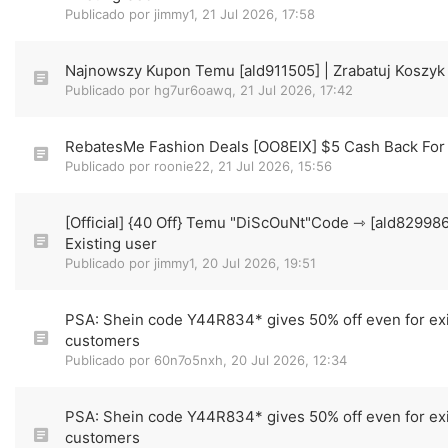
Publicado por
jimmy1
,
21 Jul 2026, 17:58
Najnowszy Kupon Temu [ald911505] | Zrabatuj Koszyk
Publicado por
hg7ur6oawq
,
21 Jul 2026, 17:42
RebatesMe Fashion Deals [OO8EIX] $5 Cash Back Fo
Publicado por
roonie22
,
21 Jul 2026, 15:56
[Official] {40 Off} Temu "DiScOuNt"Code ⇾ [ald82998
Existing user
Publicado por
jimmy1
,
20 Jul 2026, 19:51
PSA: Shein code Y44R834* gives 50% off even for exi
customers
Publicado por
60n7o5nxh
,
20 Jul 2026, 12:34
PSA: Shein code Y44R834* gives 50% off even for exi
customers