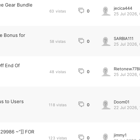
ee Gear Bundle
jecica444
0
63
vistas
25 Jul 2026, 
e Bonus for
SARBIA111
0
58
vistas
25 Jul 2026,
ff End Of
Rietonew778
0
48
vistas
25 Jul 2026, 
us to Users
Doom01
0
118
vistas
22 Jul 2026, 
829986 ~'']] FOR
jimmy1
0
123
vistas