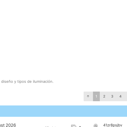
diseño y tipos de iluminación.
1
2
3
4
ust 2026
41zr8psjbv