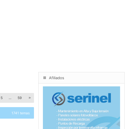
Afiliados
5
…
59
1741 temas