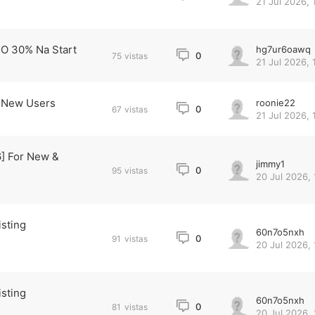
21 Jul 2026, 
 O 30% Na Start
hg7ur6oawq
0
75
vistas
21 Jul 2026, 
r New Users
roonie22
0
67
vistas
21 Jul 2026, 
6] For New &
jimmy1
0
95
vistas
20 Jul 2026, 
sting
60n7o5nxh
0
91
vistas
20 Jul 2026, 
sting
60n7o5nxh
0
81
vistas
20 Jul 2026, 