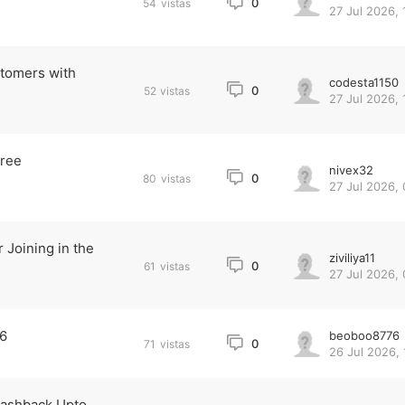
0
54
vistas
27 Jul 2026, 
stomers with
codesta1150
0
52
vistas
27 Jul 2026, 
Free
nivex32
0
80
vistas
27 Jul 2026, 
 Joining in the
ziviliya11
0
61
vistas
27 Jul 2026, 
26
beoboo8776
0
71
vistas
26 Jul 2026, 
Cashback Upto