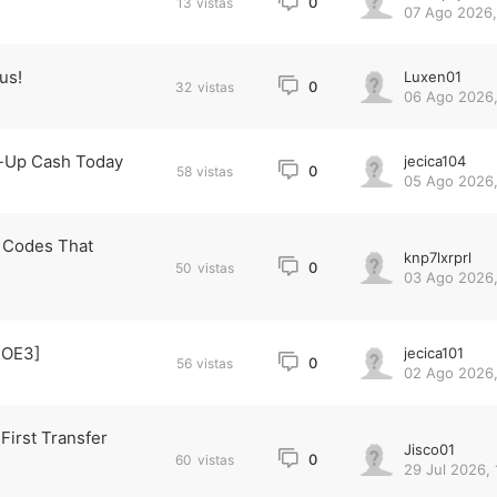
0
13
vistas
07 Ago 2026,
us!
Luxen01
0
32
vistas
06 Ago 2026,
n-Up Cash Today
jecica104
0
58
vistas
05 Ago 2026,
 Codes That
knp7lxrprl
0
50
vistas
03 Ago 2026,
TOE3]
jecica101
0
56
vistas
02 Ago 2026,
First Transfer
Jisco01
0
60
vistas
29 Jul 2026, 