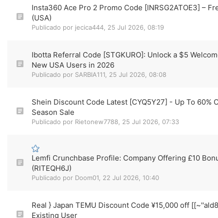
Insta360 Ace Pro 2 Promo Code [INRSG2ATOE3] – Fr
(USA)
Publicado por
jecica444
,
25 Jul 2026, 08:19
Ibotta Referral Code [STGKURO]: Unlock a $5 Welcom
New USA Users in 2026
Publicado por
SARBIA111
,
25 Jul 2026, 08:08
Shein Discount Code Latest [CYQ5Y27] - Up To 60% O
Season Sale
Publicado por
Rietonew7788
,
25 Jul 2026, 07:33
Lemfi Crunchbase Profile: Company Offering £10 Bon
(RITEQH6J)
Publicado por
Doom01
,
22 Jul 2026, 10:40
Real } Japan TEMU Discount Code ¥15,000 off [[~''ald
Existing User