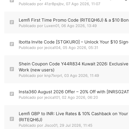
Publicado por
41zr8psjbv
,
07 Ago 2026, 11:07
Lemfi First Time Promo Code (RITEQH6J) & a $10 Bon
Publicado por
Luxen01
,
06 Ago 2026, 13:49
Ibotta Invite Code [STGKURO] – Unlock Your $10 Sig
Publicado por
jecica104
,
05 Ago 2026, 05:31
Shein Coupon Code Y44R834 Kuwait 2026: Exclusive
Work (new users)
Publicado por
knp7lxrprl
,
03 Ago 2026, 11:49
Insta360 August 2026 Offer – 20% Off with [INRSG2A
Publicado por
jecica101
,
02 Ago 2026, 06:20
Lemfi GBP to INR: Live Rates & 10% Cashback on Your 
(RITEQH6J)
Publicado por
Jisco01
,
29 Jul 2026, 11:45