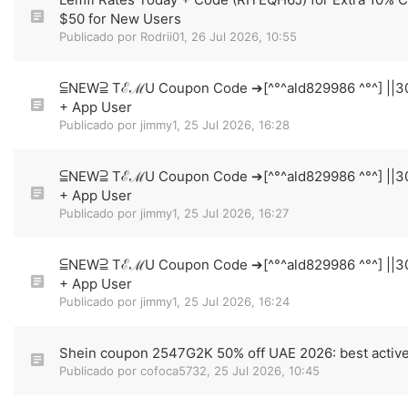
$50 for New Users
Publicado por
Rodrii01
,
26 Jul 2026, 10:55
⫅NEW⫆ TℰℳU Coupon Code ➔[^°^ald829986 ^°^] ||30% 
+ App User
Publicado por
jimmy1
,
25 Jul 2026, 16:28
⫅NEW⫆ TℰℳU Coupon Code ➔[^°^ald829986 ^°^] ||30% 
+ App User
Publicado por
jimmy1
,
25 Jul 2026, 16:27
⫅NEW⫆ TℰℳU Coupon Code ➔[^°^ald829986 ^°^] ||30% 
+ App User
Publicado por
jimmy1
,
25 Jul 2026, 16:24
Shein coupon 2547G2K 50% off UAE 2026: best active
Publicado por
cofoca5732
,
25 Jul 2026, 10:45