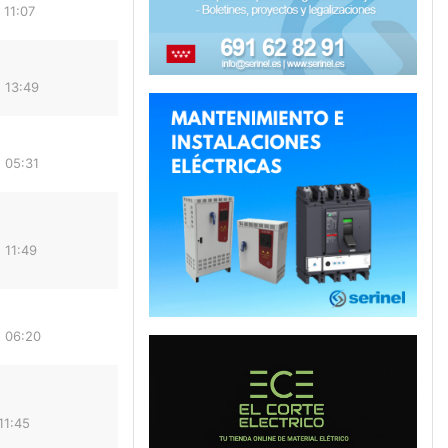
 11:07
 13:49
 05:31
 11:49
 06:20
11:45