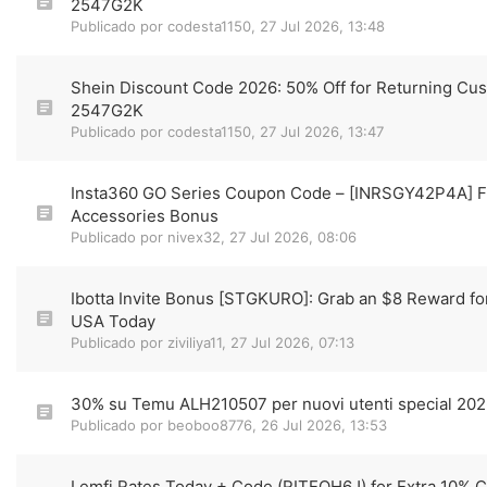
2547G2K
Publicado por
codesta1150
,
27 Jul 2026, 13:48
Shein Discount Code 2026: 50% Off for Returning Cu
2547G2K
Publicado por
codesta1150
,
27 Jul 2026, 13:47
Insta360 GO Series Coupon Code – [INRSGY42P4A] 
Accessories Bonus
Publicado por
nivex32
,
27 Jul 2026, 08:06
Ibotta Invite Bonus [STGKURO]: Grab an $8 Reward for
USA Today
Publicado por
ziviliya11
,
27 Jul 2026, 07:13
30% su Temu ALH210507 per nuovi utenti special 20
Publicado por
beoboo8776
,
26 Jul 2026, 13:53
Lemfi Rates Today + Code (RITEQH6J) for Extra 10% 