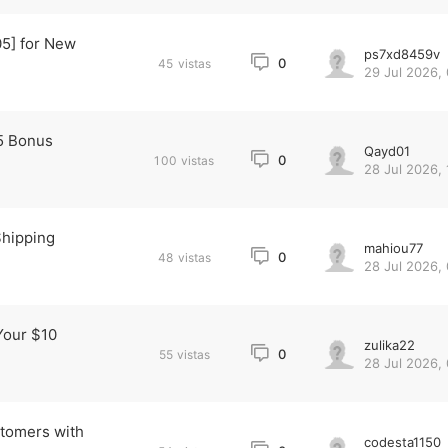
5] for New
ps7xd8459v
0
45
vistas
29 Jul 2026, 
15 Bonus
Qayd01
0
100
vistas
28 Jul 2026, 
hipping
mahiou77
0
48
vistas
28 Jul 2026, 
Your $10
zulika22
0
55
vistas
28 Jul 2026, 
stomers with
codesta1150