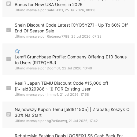
Bonus for New USA Users in 2026
Último mensaje por
SARBIA111
,
25 Jul 2026, 08:08
Shein Discount Code Latest [CYQ5Y27] - Up To 60% Off
End Of Season Sale
Último mensaje por
Rietonew7788
,
25 Jul 2026, 07:33
Lemfi Crunchbase Profile: Company Offering £10 Bonus
to Users (RITEQH6J)
Último mensaje por
Doom01
,
22 Jul 2026, 10:40
Real } Japan TEMU Discount Code ¥15,000 off
[[~''ald829986 ~'']] FOR Existing User
Último mensaje por
jimmy1
,
21 Jul 2026, 17:58
Najnowszy Kupon Temu [ald911505] | Zrabatuj Koszyk O
30% Na Start
Último mensaje por
hg7ur6oawq
,
21 Jul 2026, 17:42
RebatesMe Fashion Deals [OO8EIX] $5 Cash Back For