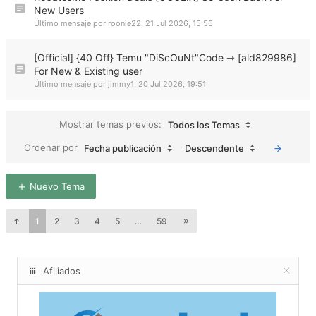
New Users
Último mensaje por
roonie22
,
21 Jul 2026, 15:56
[Official] {40 Off} Temu "DiScOuNt"Code ⇾ [ald829986]
For New & Existing user
Último mensaje por
jimmy1
,
20 Jul 2026, 19:51
Mostrar temas previos:
Todos los Temas
Ordenar por
Fecha publicación
Descendente
Nuevo Tema
1
2
3
4
5
…
59
Afiliados