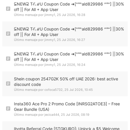
⫅NEW⫆ TℰℳU Coupon Code ➔[^°^ald829986 ^°^] ||30%
off || For All + App User
Último mensaje por
jimmy1
,
25 Jul 2026, 16:28
⫅NEW⫆ TℰℳU Coupon Code ➔[^°^ald829986 ^°^] ||30%
off || For All + App User
Último mensaje por
jimmy1
,
25 Jul 2026, 16:27
⫅NEW⫆ TℰℳU Coupon Code ➔[^°^ald829986 ^°^] ||30%
off || For All + App User
Último mensaje por
jimmy1
,
25 Jul 2026, 16:24
Shein coupon 2547G2K 50% off UAE 2026: best active
discount code
Último mensaje por
cofoca5732
,
25 Jul 2026, 10:45
Insta360 Ace Pro 2 Promo Code [INRSG2ATOE3] – Free
Gear Bundle (USA)
Último mensaje por
jecica444
,
25 Jul 2026, 08:19
Ibotta Referral Code [STGKURO]: Unlock a $5 Welcome