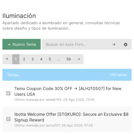
Iluminación
Apartado dedicado a alumbrado en general, consultas técnicas
sobre diseño y tipos de iluminación.
Nuevo Tema
1
2
3
4
5
…
59
Temas
1743 temas
Temu Coupon Code 30% OFF → [ALH210507] for New
Users USA
Último mensaje por
adde8765
,
09 Ago 2026, 13:56
Ibotta Welcome Offer [STGKURO]: Secure an Exclusive $8
Signup Reward
Último mensaje por
jecica107
,
09 Ago 2026, 07:26