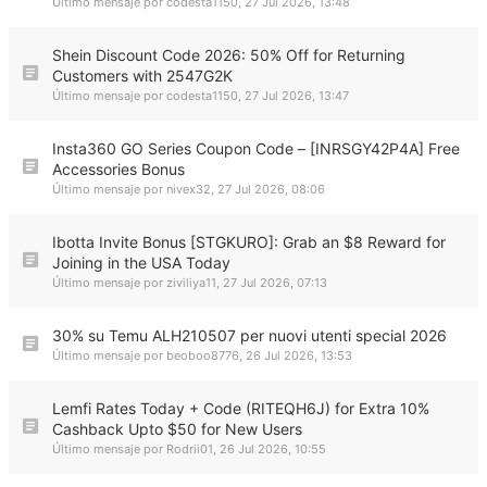
Último mensaje por
codesta1150
,
27 Jul 2026, 13:48
Shein Discount Code 2026: 50% Off for Returning
Customers with 2547G2K
Último mensaje por
codesta1150
,
27 Jul 2026, 13:47
Insta360 GO Series Coupon Code – [INRSGY42P4A] Free
Accessories Bonus
Último mensaje por
nivex32
,
27 Jul 2026, 08:06
Ibotta Invite Bonus [STGKURO]: Grab an $8 Reward for
Joining in the USA Today
Último mensaje por
ziviliya11
,
27 Jul 2026, 07:13
30% su Temu ALH210507 per nuovi utenti special 2026
Último mensaje por
beoboo8776
,
26 Jul 2026, 13:53
Lemfi Rates Today + Code (RITEQH6J) for Extra 10%
Cashback Upto $50 for New Users
Último mensaje por
Rodrii01
,
26 Jul 2026, 10:55