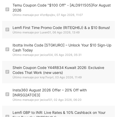
Temu Coupon Code "$100 Off" - [ALD911505]For August
2026
Último mensaje por
41zr8psjbv
,
07 Ago 2026, 11:07
Lemfi First Time Promo Code (RITEQH6J) & a $10 Bonus!
Último mensaje por
Luxen01
,
06 Ago 2026, 13:49
Ibotta Invite Code [STGKURO] – Unlock Your $10 Sign-Up
Cash Today
Último mensaje por
jecica104
,
05 Ago 2026, 05:31
Shein Coupon Code Y44R834 Kuwait 2026: Exclusive
Codes That Work (new users)
Último mensaje por
knp7lxrprl
,
03 Ago 2026, 11:49
Insta360 August 2026 Offer – 20% Off with
[INRSG2ATOE3]
Último mensaje por
jecica101
,
02 Ago 2026, 06:20
Lemfi GBP to INR: Live Rates & 10% Cashback on Your