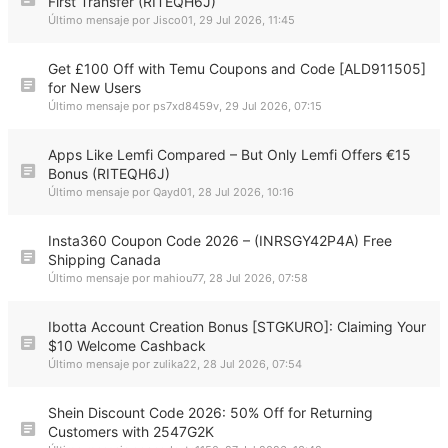
First Transfer (RITEQH6J)
Último mensaje por
Jisco01
,
29 Jul 2026, 11:45
Get £100 Off with Temu Coupons and Code [ALD911505]
for New Users
Último mensaje por
ps7xd8459v
,
29 Jul 2026, 07:15
Apps Like Lemfi Compared – But Only Lemfi Offers €15
Bonus (RITEQH6J)
Último mensaje por
Qayd01
,
28 Jul 2026, 10:16
Insta360 Coupon Code 2026 – (INRSGY42P4A) Free
Shipping Canada
Último mensaje por
mahiou77
,
28 Jul 2026, 07:58
Ibotta Account Creation Bonus [STGKURO]: Claiming Your
$10 Welcome Cashback
Último mensaje por
zulika22
,
28 Jul 2026, 07:54
Shein Discount Code 2026: 50% Off for Returning
Customers with 2547G2K