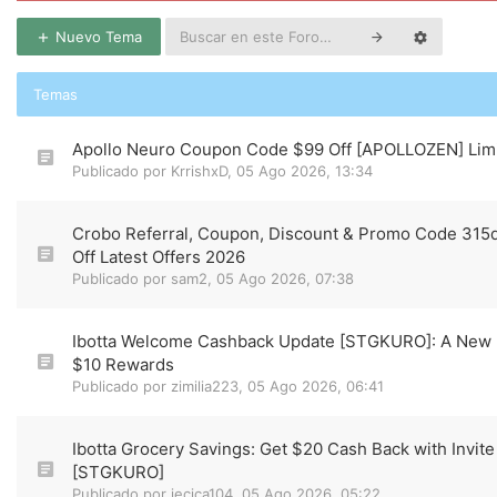
Nuevo Tema
Temas
Apollo Neuro Coupon Code $99 Off [APOLLOZEN] Limi
Publicado por
KrrishxD
,
05 Ago 2026, 13:34
Crobo Referral, Coupon, Discount & Promo Code 31
Off Latest Offers 2026
Publicado por
sam2
,
05 Ago 2026, 07:38
Ibotta Welcome Cashback Update [STGKURO]: A New U
$10 Rewards
Publicado por
zimilia223
,
05 Ago 2026, 06:41
Ibotta Grocery Savings: Get $20 Cash Back with Invit
[STGKURO]
Publicado por
jecica104
,
05 Ago 2026, 05:22