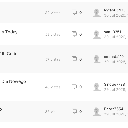
Rytan65433
0
32
vistas
30 Jul 2026, 
us Today
sanu0351
0
25
vistas
30 Jul 2026,
ith Code
codesta119
0
57
vistas
29 Jul 2026, 
ł Dla Nowego
Sinque7788
0
48
vistas
29 Jul 2026, 
o
Enroz7654
0
35
vistas
29 Jul 2026, 