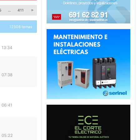
5
…
411
12308 temas
 13:34
 07:38
 06:41
 05:22