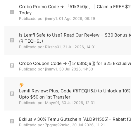
Crobo Promo Code ➜ 『51k3b0je』 | Claim a FREE $
Today
Publicado por
jimmy1
,
01 Ago 2026, 06:29
Is Lemfi Safe to Use? Read Our Review + $30 Bonus 
(RITEQH6J)
Publicado por
Riksha01
,
31 Jul 2026, 14:01
Crobo Coupon Code → {[ 51k3b0je ]} for $25 Exclusiv
Publicado por
jimmy1
,
30 Jul 2026, 14:30
Lemfi Review: Plus, Code (RITEQH6J) to Unlock a 10
Upto $50 on 1st Transfer!
Publicado por
Moye01
,
30 Jul 2026, 12:31
Exklusiv 30% Temu Gutschein [ALD911505]+ Rabatt f
Publicado por
7pqmq92mkq
,
30 Jul 2026, 11:21