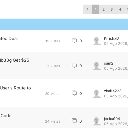
1
2
3
4
ted Deal
KrrishxD
0
15
vistas
05 Ago 2026,
5db33g Get $25
sam2
0
31
vistas
05 Ago 2026,
ser's Route to
zimilia223
0
20
vistas
05 Ago 2026,
e Code
jecica104
0
24
vistas
05 Ago 2026,