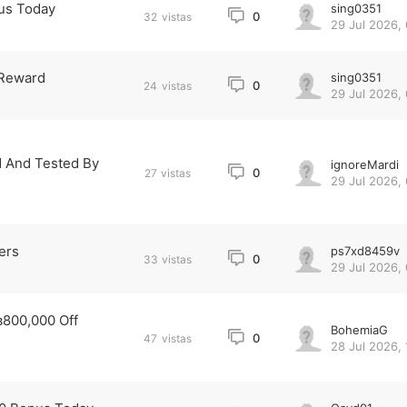
us Today
sing0351
0
32
vistas
29 Jul 2026,
 Reward
sing0351
0
24
vistas
29 Jul 2026,
 And Tested By
ignoreMardi
0
27
vistas
29 Jul 2026,
ers
ps7xd8459v
0
33
vistas
29 Jul 2026, 
800,000 Off
BohemiaG
0
47
vistas
28 Jul 2026, 