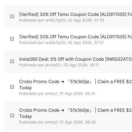
[Verified] 30% Off Temu Coupon Code [ALD911505] Fo
Publicado por
w40s7lg7cl
,
02 Ago 2026, 07:29
[Verified] 30% Off Temu Coupon Code [ALD911505] Fo
Publicado por
w40s7lg7cl
,
02 Ago 2026, 07:27
Insta360 Deal: 5% Off with Coupon Code [INRSG2AT
Publicado por
jecica101
,
02 Ago 2026, 06:11
Crobo Promo Code ➜ 『51k3b0je』 | Claim a FREE $
Today
Publicado por
jimmy1
,
01 Ago 2026, 06:31
Crobo Promo Code ➜ 『51k3b0je』 | Claim a FREE $
Today
Publicado por
jimmy1
,
01 Ago 2026, 06:30