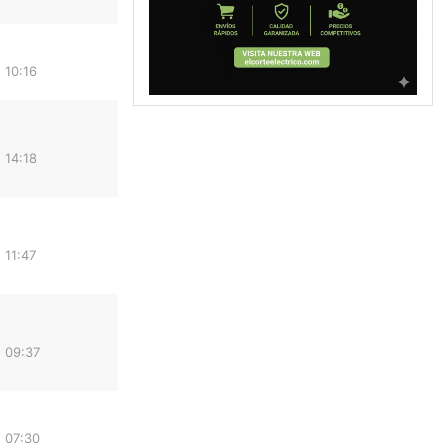
 10:16
 14:18
 11:47
 09:37
 07:30