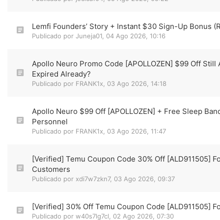
Lemfi Founders’ Story + Instant $30 Sign-Up Bonus 
Publicado por
Juneja01
,
04 Ago 2026, 10:16
Apollo Neuro Promo Code [APOLLOZEN] $99 Off Still 
Expired Already?
Publicado por
FRANK1x
,
03 Ago 2026, 14:18
Apollo Neuro $99 Off [APOLLOZEN] + Free Sleep Band 
Personnel
Publicado por
FRANK1x
,
03 Ago 2026, 11:47
[Verified] Temu Coupon Code 30% Off [ALD911505] F
Customers
Publicado por
xdi7w7zkn7
,
03 Ago 2026, 09:37
[Verified] 30% Off Temu Coupon Code [ALD911505] Fo
Publicado por
w40s7lg7cl
,
02 Ago 2026, 07:30