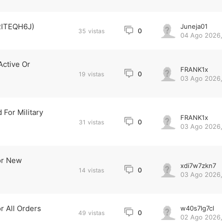
(RITEQH6J)
Juneja01
0
35
vistas
04 Ago 2026,
Active Or
FRANK1x
0
19
vistas
03 Ago 2026,
For Military
FRANK1x
0
31
vistas
03 Ago 2026,
or New
xdi7w7zkn7
0
14
vistas
03 Ago 2026,
r All Orders
w40s7lg7cl
0
49
vistas
02 Ago 2026,