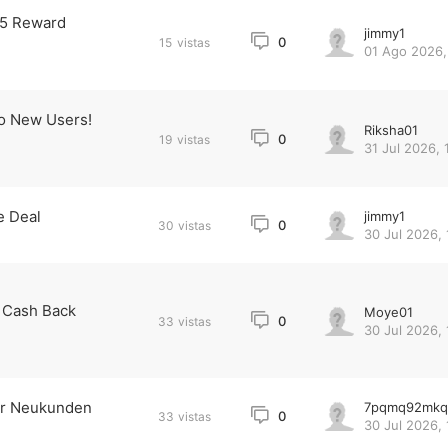
25 Reward
jimmy1
0
15
vistas
01 Ago 2026,
to New Users!
Riksha01
0
19
vistas
31 Jul 2026, 
e Deal
jimmy1
0
30
vistas
30 Jul 2026, 
% Cash Back
Moye01
0
33
vistas
30 Jul 2026, 
ür Neukunden
7pqmq92mkq
0
33
vistas
30 Jul 2026, 