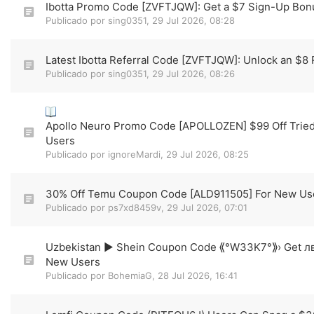
Ibotta Promo Code [ZVFTJQW]: Get a $7 Sign-Up Bon
Publicado por
sing0351
,
29 Jul 2026, 08:28
Latest Ibotta Referral Code [ZVFTJQW]: Unlock an $8
Publicado por
sing0351
,
29 Jul 2026, 08:26
Apollo Neuro Promo Code [APOLLOZEN] $99 Off Tried
Users
Publicado por
ignoreMardi
,
29 Jul 2026, 08:25
30% Off Temu Coupon Code [ALD911505] For New Us
Publicado por
ps7xd8459v
,
29 Jul 2026, 07:01
Uzbekistan ▶ Shein Coupon Code ⟪°W33K7°⟫› Get лв
New Users
Publicado por
BohemiaG
,
28 Jul 2026, 16:41