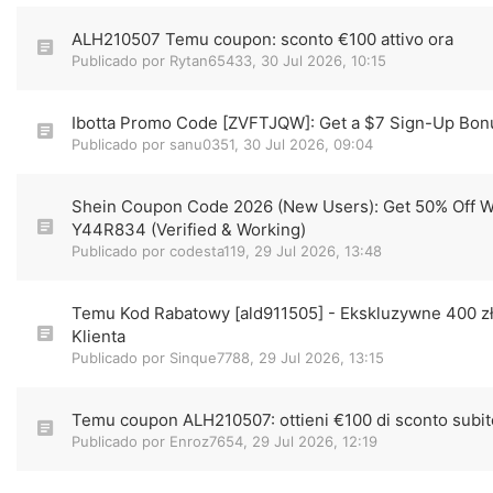
ALH210507 Temu coupon: sconto €100 attivo ora
Publicado por
Rytan65433
,
30 Jul 2026, 10:15
Ibotta Promo Code [ZVFTJQW]: Get a $7 Sign-Up Bon
Publicado por
sanu0351
,
30 Jul 2026, 09:04
Shein Coupon Code 2026 (New Users): Get 50% Off W
Y44R834 (Verified & Working)
Publicado por
codesta119
,
29 Jul 2026, 13:48
Temu Kod Rabatowy [ald911505] - Ekskluzywne 400 z
Klienta
Publicado por
Sinque7788
,
29 Jul 2026, 13:15
Temu coupon ALH210507: ottieni €100 di sconto subit
Publicado por
Enroz7654
,
29 Jul 2026, 12:19