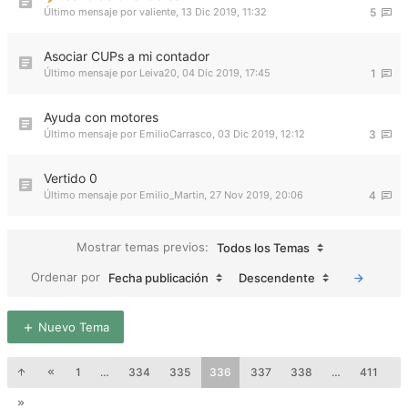
Último mensaje por
valiente
,
13 Dic 2019, 11:32
5
Asociar CUPs a mi contador
Último mensaje por
Leiva20
,
04 Dic 2019, 17:45
1
Ayuda con motores
Último mensaje por
EmilioCarrasco
,
03 Dic 2019, 12:12
3
Vertido 0
Último mensaje por
Emilio_Martin
,
27 Nov 2019, 20:06
4
Mostrar temas previos:
Todos los Temas
Ordenar por
Fecha publicación
Descendente
Nuevo Tema
1
…
334
335
336
337
338
…
411