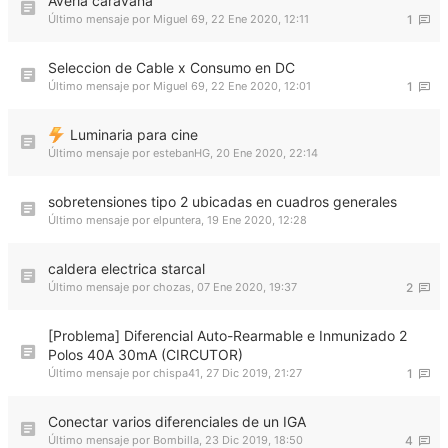
Avería caravana
Último mensaje por
Miguel 69
,
22 Ene 2020, 12:11
1
Seleccion de Cable x Consumo en DC
Último mensaje por
Miguel 69
,
22 Ene 2020, 12:01
1
Luminaria para cine
Último mensaje por
estebanHG
,
20 Ene 2020, 22:14
sobretensiones tipo 2 ubicadas en cuadros generales
Último mensaje por
elpuntera
,
19 Ene 2020, 12:28
caldera electrica starcal
Último mensaje por
chozas
,
07 Ene 2020, 19:37
2
[Problema] Diferencial Auto-Rearmable e Inmunizado 2
Polos 40A 30mA (CIRCUTOR)
Último mensaje por
chispa41
,
27 Dic 2019, 21:27
1
Conectar varios diferenciales de un IGA
Último mensaje por
Bombilla
,
23 Dic 2019, 18:50
4