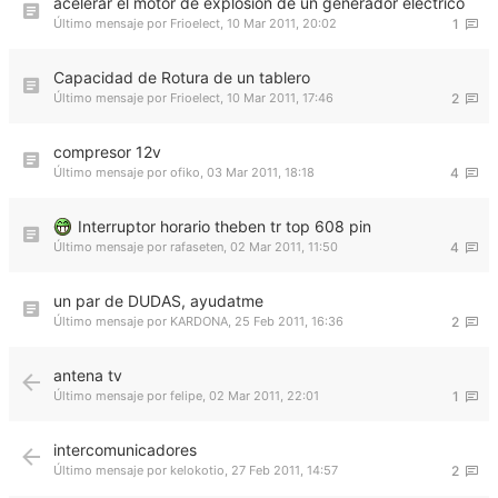
acelerar el motor de explosión de un generador eléctrico
Último mensaje por
Frioelect
,
10 Mar 2011, 20:02
1
Capacidad de Rotura de un tablero
Último mensaje por
Frioelect
,
10 Mar 2011, 17:46
2
compresor 12v
Último mensaje por
ofiko
,
03 Mar 2011, 18:18
4
Interruptor horario theben tr top 608 pin
Último mensaje por
rafaseten
,
02 Mar 2011, 11:50
4
un par de DUDAS, ayudatme
Último mensaje por
KARDONA
,
25 Feb 2011, 16:36
2
antena tv
Último mensaje por
felipe
,
02 Mar 2011, 22:01
1
intercomunicadores
Último mensaje por
kelokotio
,
27 Feb 2011, 14:57
2