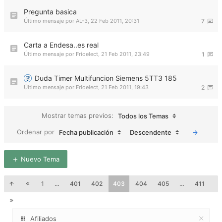
Pregunta basica
Último mensaje por
AL-3
,
22 Feb 2011, 20:31
7
Carta a Endesa..es real
Último mensaje por
Frioelect
,
21 Feb 2011, 23:49
1
Duda Timer Multifuncion Siemens 5TT3 185
Último mensaje por
Frioelect
,
21 Feb 2011, 19:43
2
Mostrar temas previos:
Todos los Temas
Ordenar por
Fecha publicación
Descendente
Nuevo Tema
1
…
401
402
403
404
405
…
411
Afiliados