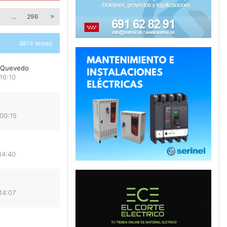
8
…
296
8874 temas
e Quevedo
16:10
00:15
14:40
14:07