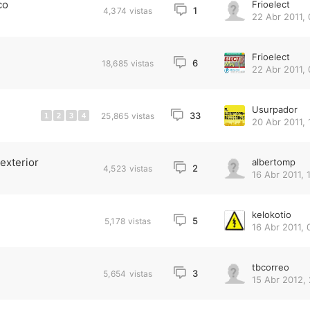
co
Frioelect
1
4,374
vistas
22 Abr 2011, 
Frioelect
6
18,685
vistas
22 Abr 2011, 
Usurpador
33
25,865
vistas
1
2
3
4
20 Abr 2011, 
exterior
albertomp
2
4,523
vistas
16 Abr 2011, 
kelokotio
5
5,178
vistas
16 Abr 2011, 
tbcorreo
3
5,654
vistas
15 Abr 2012, 