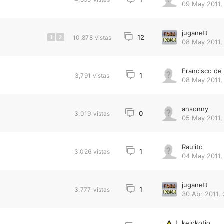
09 May 2011,
juganett
12
10,878
vistas
1
2
08 May 2011,
Francisco d
1
3,791
vistas
08 May 2011, 
ansonny
0
3,019
vistas
05 May 2011,
Raulito
1
3,026
vistas
04 May 2011, 
juganett
1
3,777
vistas
30 Abr 2011, 
kelokotio