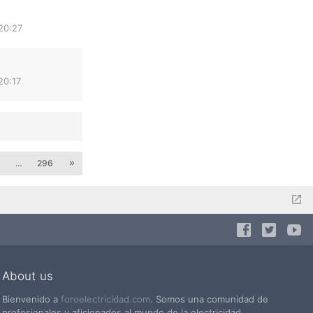
20:27
20:17
8
…
296
About us
Bienvenido a
foroelectricidad.com
. Somos una comunidad de
profesionales y aficionados al mundo de la electricidad.