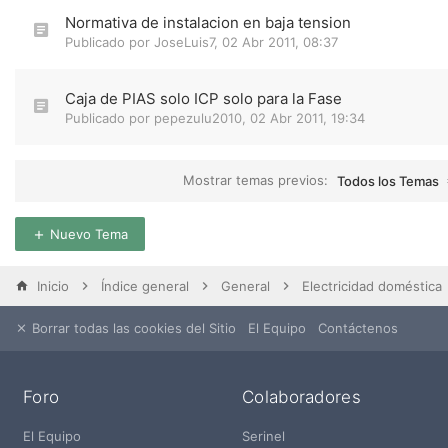
Normativa de instalacion en baja tension
Publicado por
JoseLuis7
,
02 Abr 2011, 08:37
Caja de PIAS solo ICP solo para la Fase
Publicado por
pepezulu2010
,
02 Abr 2011, 19:34
Mostrar temas previos:
Todos los Temas
Nuevo Tema
Inicio
Índice general
General
Electricidad doméstica
Borrar todas las cookies del Sitio
El Equipo
Contáctenos
Foro
Colaboradores
El Equipo
Serinel