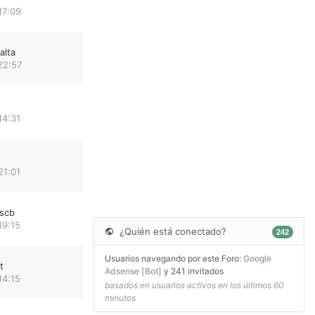
17:09
alta
22:57
14:31
21:01
scb
19:15
¿Quién está conectado?
242
Usuarios navegando por este Foro:
Google
t
Adsense [Bot]
y 241 invitados
14:15
basados en usuarios activos en los últimos 60
minutos