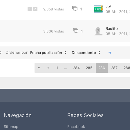
J.A.
11
9,358
vistas
1
2
05 Abr 2011, 
Raulito
1
3,836
vistas
05 Abr 2011, 
Ordenar por
Fecha publicación
Descendente
1
…
284
285
286
287
28
Navegación
Redes Sociales
Sitemap
Facebook