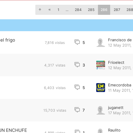
1
…
284
285
286
287
28
el frigo
Francisco d
5
7,816
vistas
12 May 2011, 
Frioelect
3
4,317
vistas
12 May 2011, 
Emecordoba
5
6,403
vistas
11 May 2011, 
juganett
7
15,703
vistas
17 May 2011, 
 UN ENCHUFE
Raulito
1
4,899
vistas