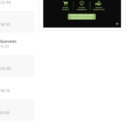
 22:44
 16:33
e Quevedo
11:31
 00:36
18:14
00:45