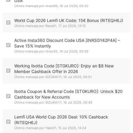
USA
Último mensaje por
nivex66
,
18 Jul 2026, 05:32
World Cup 2026 Lemfi UK Code: 15€ Bonus (RITEQH6J)
Último mensaje por
Rexa01
,
17 Jul 2026, 13:15
Active Insta360 Discount Code USA [INRSGY42P4A] –
Save 15% Instantly
Último mensaje por
nivex55
,
16 Jul 2026, 05:59
Working Ibotta Code [STGKURO]: Enjoy an $8 New
Member Cashback Offer in 2026
Último mensaje por
SIZUKA111
,
16 Jul 2026, 05:51
Ibotta Coupon & Referral Code [STGKURO]: Unlock $20
Cashback for New Accounts
Último mensaje por
SIZUKA111
,
16 Jul 2026, 05:49
Lemfi USA World Cup 2026 Deal: 10% Cashback
(RITEQH6J)
Último mensaje por
Yakz01
,
15 Jul 2026, 14:24