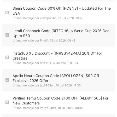
Shein Coupon Code 60% Off [HD8N3] - Updated For The
USA
Último mensaje por
xihzapwuhn
,
13 Jul 2026, 11:32
Lemfi Cashback Code (RITEQH6J): World Cup 2026 Deal
Up to $50
Último mensaje por
Pilg01
,
13 Jul 2026, 09:48
Insta360 X5 Discount – [INRSGY42P4A] 20% Off For
Creators
Último mensaje por
nivex111
,
12 Jul 2026, 08:24
Apollo Neuro Coupon Code [APOLLOZEN] $99 Off
Exclusive 2026 Offer
Último mensaje por
jax6969nn
,
10 Jul 2026, 17:30
Verified Temu Coupon Code £100 OFF [ALD911505] For
New Customers
Último mensaje por
jm2ypl5uzh
,
10 Jul 2026, 08:15