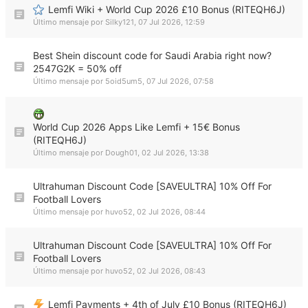
Lemfi Wiki + World Cup 2026 £10 Bonus (RITEQH6J)
Último mensaje por
Silky121
,
07 Jul 2026, 12:59
Best Shein discount code for Saudi Arabia right now?
2547G2K = 50% off
Último mensaje por
5oid5um5
,
07 Jul 2026, 07:58
World Cup 2026 Apps Like Lemfi + 15€ Bonus
(RITEQH6J)
Último mensaje por
Dough01
,
02 Jul 2026, 13:38
Ultrahuman Discount Code [SAVEULTRA] 10% Off For
Football Lovers
Último mensaje por
huvo52
,
02 Jul 2026, 08:44
Ultrahuman Discount Code [SAVEULTRA] 10% Off For
Football Lovers
Último mensaje por
huvo52
,
02 Jul 2026, 08:43
Lemfi Payments + 4th of July £10 Bonus (RITEQH6J)