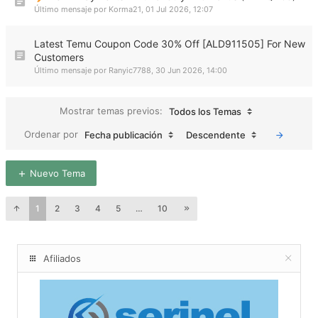
Último mensaje por
Korma21
,
01 Jul 2026, 12:07
Latest Temu Coupon Code 30% Off [ALD911505] For New
Customers
Último mensaje por
Ranyic7788
,
30 Jun 2026, 14:00
Mostrar temas previos:
Todos los Temas
Ordenar por
Fecha publicación
Descendente
Nuevo Tema
1
2
3
4
5
…
10
Afiliados