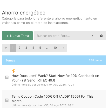
Ahorro energético
Categoría para todo lo referente al ahorro energético, tanto en
viviendas como en el resto de instalaciones.
Nuevo Tema
1
2
3
4
5
…
10
Temas
288 temas
How Does Lemfi Work? Start Now for 10% Cashback on
Your First Send (RITEQH6J)
Último mensaje por
Juneja01
,
04 Ago 2026, 10:21
Temu Coupon Code 100€ Off (ALD911505) For This
Month
Último mensaje por
plazza56
,
04 Ago 2026, 08:11