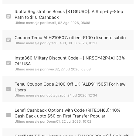
Ibotta Registration Bonus [STGKURO]: A Step-by-Step
Path to $10 Cashback
Último mensaje por
limarii
,
02 Ago 2026, 08:08
Coupon Temu ALH210507: ottieni €100 di sconto subito
Último mensaje por
Rytan65433
,
30 Jul 2026, 10:27
Insta360 Military Discount Code – [INRSGY42P4A] 33%
Off USA
Último mensaje por
nivex32
,
27 Jul 2026, 08:08
Temu Coupon Code £100 Off UK [ALD911505] For New
Users
Último mensaje por
dc0tygvzp6
,
24 Jul 2026, 12:34
Lemfi Cashback Options with Code (RITEQH6J): 10%
Cash Back upto $50 on First Transfer Popular
Último mensaje por
Doom01
,
22 Jul 2026, 10:02