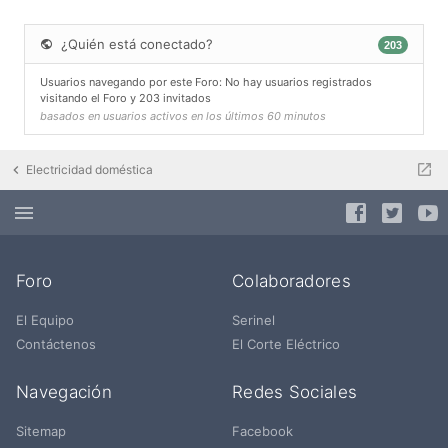
¿Quién está conectado?
203
Usuarios navegando por este Foro: No hay usuarios registrados
visitando el Foro y 203 invitados
basados en usuarios activos en los últimos 60 minutos
Electricidad doméstica
Foro
Colaboradores
El Equipo
Serinel
Contáctenos
El Corte Eléctrico
Navegación
Redes Sociales
Sitemap
Facebook