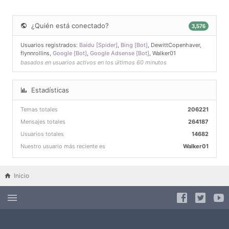
¿Quién está conectado?
3,576
Usuarios registrados:
Baidu [Spider]
,
Bing [Bot]
,
DewittCopenhaver
,
flynnrollins
,
Google [Bot]
,
Google Adsense [Bot]
,
Walker01
basados en usuarios activos en los últimos 60 minutos
Estadísticas
Temas totales
206221
Mensajes totales
264187
Usuarios totales
14682
Nuestro usuario más reciente es
Walker01
Inicio