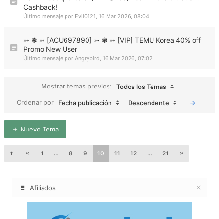
Cashback!
Último mensaje por
Evil0121
,
16 Mar 2026, 08:04
➵ ❃ ➵ [ACU697890] ➵ ❃ ➵ [VIP] TEMU Korea 40% off
Promo New User
Último mensaje por
Angrybird
,
16 Mar 2026, 07:02
Mostrar temas previos:
Todos los Temas
Ordenar por
Fecha publicación
Descendente
Nuevo Tema
1
…
8
9
10
11
12
…
21
Afiliados