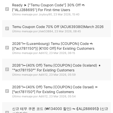
Ready ➤ ["Temu Coupon Code"] 30% Off ➬
⌈‶ALJ288695“⌋ For First-time Users
Último mensaje por
Joyboy90
,
23 Mar 2026, 15:40
Temu Coupon Code 70% Off {ACU639380}March 2026
Último mensaje por
jitek53884
,
23 Mar 2026, 08:45
2026''!➸(Luxembourg) Temu ⌈COUPON⌋ Code ➬
[{°act781150°}] ⟮€100 Off⟯ For Existing Customers
Último mensaje por
Aditi12
,
23 Mar 2026, 06:15
2026''!➸⟨40% Off⟩ Temu ⌈COUPON⌋ Code (Iceland) ➧
"°act781150°" For Existing Customers
Último mensaje por
Aditi12
,
23 Mar 2026, 05:59
2026''!➸⟨40% Off⟩ Temu ⌈COUPON⌋ Code (Israel) ⪼
[°act781150°] For Existing Customers
Último mensaje por
Aditi12
,
23 Mar 2026, 05:54
신규 테무 쿠폰 코드 (₩134000 할인) ⇋ ⟪ALj288695⟫ (신규