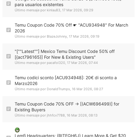
para usuarios existentes
Último mensaje por
kinlau83
,
17 Mar 2026, 09:29
Temu Coupon Code 70% Off ☛ "ACU934948" For March
2026
Último mensaje por
BlazeJohnny
,
17 Mar 2026, 09:19
"[""Latest""] Mexico Temu Discount Code 50% off
[{act796165}] For New & Existing Users"
Último mensaje por
pacafol320
,
17 Mar 2026, 07:44
Temu codici sconto [ACU934948]: 20€ di sconto a
Marzo2026
Último mensaje por
DonaldTrumps
,
16 Mar 2026, 08:27
Temu Coupon Code 70% OFF → [(ACW696499)] for
Existing Buyers
Último mensaje por
jhhfcv7788
,
16 Mar 2026, 08:13
Lemfi Headquarters: (RITEQH6J) Learn More & Get $20