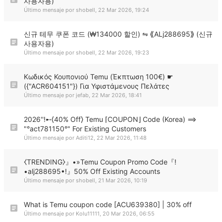
사용자용)
Último mensaje por
shobell
,
22 Mar 2026, 19:24
신규 테무 쿠폰 코드 (₩134000 할인) ⇋ ⟪ALj288695⟫ (신규
사용자용)
Último mensaje por
shobell
,
22 Mar 2026, 19:23
Κωδικός Κουπονιού Temu (Έκπτωση 100€) ☛
({"ACR604151"}) Για Υφιστάμενους Πελάτες
Último mensaje por
jefab
,
22 Mar 2026, 18:41
2026''!➸⟨40% Off⟩ Temu ⌈COUPON⌋ Code (Korea) ⟹
"°act781150°" For Existing Customers
Último mensaje por
Aditi12
,
22 Mar 2026, 11:48
⧼TRENDING⧽』•»Temu Coupon Promo Code『!
•alj288695•!』50% Off Existing Accounts
Último mensaje por
shobell
,
21 Mar 2026, 10:19
What is Temu coupon code [ACU639380] | 30% off
Último mensaje por
Kolu11111
,
20 Mar 2026, 06:55