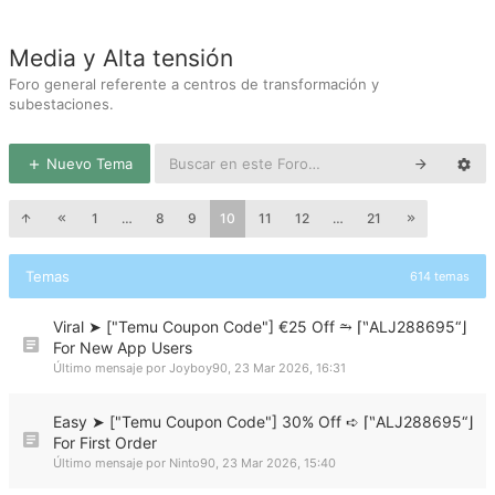
Media y Alta tensión
Foro general referente a centros de transformación y
subestaciones.
Nuevo Tema
1
…
8
9
10
11
12
…
21
Temas
614 temas
Viral ➤ ["Temu Coupon Code"] €25 Off ⥲ ⌈‶ALJ288695“⌋
For New App Users
Último mensaje por
Joyboy90
,
23 Mar 2026, 16:31
Easy ➤ ["Temu Coupon Code"] 30% Off ➪ ⌈‶ALJ288695“⌋
For First Order
Último mensaje por
Ninto90
,
23 Mar 2026, 15:40