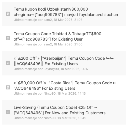
Temu kupon kodi Uzbekistanlv800,000
chegirma⥲["acq909783"] mavjud foydalanuvchi uchun
Último mensaje por
sam2
,
18 Mar 2026, 21:07
Temu Coupon Code Trinidad & TobagoTT$600
off⥤["acq909783"] for Existing User
Último mensaje por
sam2
,
18 Mar 2026, 21:06
«`₼200 Off´» |"Azerbaijan"| Temu Coupon Code ↳↳
||ACQ648496|| For Existing Users
Último mensaje por
Joyboy90
,
18 Mar 2026, 14:17
«`₡50,000 Off´» |"Costa Rica"| Temu Coupon Code ⤠
"ACQ648496" For Existing Users
Último mensaje por
Ninto90
,
18 Mar 2026, 14:16
Live-Saving (Temu Coupon Code) €25 Off ➵
⌈‶ACQ648496“⌋ For New and Existing Customers
Último mensaje por
Ninto90
,
18 Mar 2026, 13:49