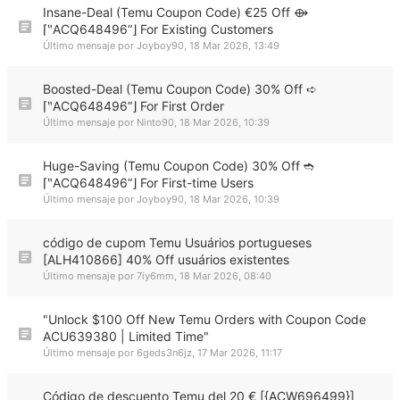
Insane-Deal (Temu Coupon Code) €25 Off ⟴
⌈‶ACQ648496“⌋ For Existing Customers
Último mensaje por
Joyboy90
,
18 Mar 2026, 13:49
Boosted-Deal (Temu Coupon Code) 30% Off ➪
⌈‶ACQ648496“⌋ For First Order
Último mensaje por
Ninto90
,
18 Mar 2026, 10:39
Huge-Saving (Temu Coupon Code) 30% Off ➬
⌈‶ACQ648496“⌋ For First-time Users
Último mensaje por
Joyboy90
,
18 Mar 2026, 10:39
código de cupom Temu Usuários portugueses
[ALH410866] 40% Off usuários existentes
Último mensaje por
7iy6mm
,
18 Mar 2026, 08:40
"Unlock $100 Off New Temu Orders with Coupon Code
ACU639380 | Limited Time"
Último mensaje por
6geds3n6jz
,
17 Mar 2026, 11:17
Código de descuento Temu del 20 € [{ACW696499}]