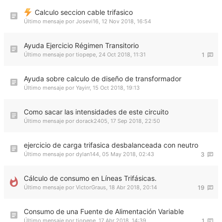
Calculo seccion cable trifasico
Último mensaje por
Josevi16
,
12 Nov 2018, 16:54
Ayuda Ejercicio Régimen Transitorio
Último mensaje por
tiopepe
,
24 Oct 2018, 11:31
1
Ayuda sobre calculo de diseño de transformador
Último mensaje por
Yayirr
,
15 Oct 2018, 19:13
Como sacar las intensidades de este circuito
Último mensaje por
dorack2405
,
17 Sep 2018, 22:50
ejercicio de carga trifasica desbalanceada con neutro
Último mensaje por
dylan144
,
05 May 2018, 02:43
3
Cálculo de consumo en Líneas Trifásicas.
Último mensaje por
VictorGraus
,
18 Abr 2018, 20:14
19
Consumo de una Fuente de Alimentación Variable
Último mensaje por
tiopepe
,
17 Abr 2018, 14:39
1