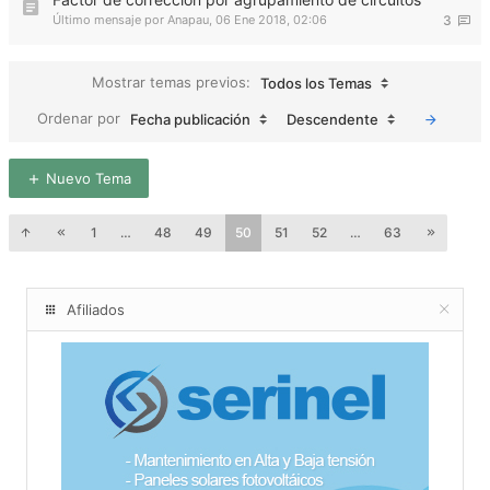
Último mensaje por
Anapau
,
06 Ene 2018, 02:06
3
Mostrar temas previos:
Todos los Temas
Ordenar por
Fecha publicación
Descendente
Nuevo Tema
1
…
48
49
50
51
52
…
63
Afiliados