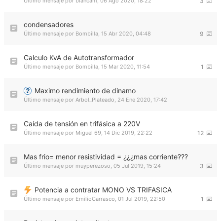
Último mensaje por
blancam
,
06 Ago 2020, 18:22
3
condensadores
Último mensaje por
Bombilla
,
15 Abr 2020, 04:48
9
Calculo KvA de Autotransformador
Último mensaje por
Bombilla
,
15 Mar 2020, 11:54
1
Maximo rendimiento de dinamo
Último mensaje por
Arbol_Plateado
,
24 Ene 2020, 17:42
Caída de tensión en trifásica a 220V
Último mensaje por
Miguel 69
,
14 Dic 2019, 22:22
12
Mas frio= menor resistividad = ¿¿¿mas corriente???
Último mensaje por
muyperezoso
,
05 Jul 2019, 15:24
3
Potencia a contratar MONO VS TRIFASICA
Último mensaje por
EmilioCarrasco
,
01 Jul 2019, 22:50
1